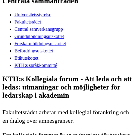
Centrala sammanträden
Universitetsstyrelse
Fakultetsrådet
Central samverkansgrupp
Grundutbildningsutskottet
Forskarutbildningsutskottet
Befordringsutskottet
Etikutskottet
KTH:s språkkommitté
KTH:s Kollegiala forum - Att leda och att
ledas: utmaningar och möjligheter för
ledarskap i akademin
Fakultetsrådet arbetar med kollegial förankring och
en dialog över ämnesgränser.
Det kollegiala forumet är en mötesplats för forskare