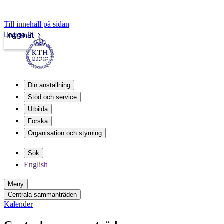
Till innehåll på sidan
Logga in
Intranät
Din anställning
Stöd och service
Utbilda
Forska
Organisation och styrning
Sök
English
Meny
Centrala sammanträden
Kalender