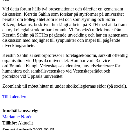
Vid detta forum hålls två presentationer och därefter en gemensam
diskussion: Kerstin Sahlin som forskar på styrformer på universitet
berättar om kollegialitet som ideal och som styrning och Sofia
Ritzén, dekanus, beskriver hur långt arbetet på KTH med att ta fram
en ny kollegial struktur har kommit. Vi får också reflektioner från
Kerstin Sahlin på KTH:s pågående utveckling och har en gemensam
diskussion med möjlighet till synpunkter och inspel till pågående
utvecklingsarbete.
Kerstin Sahlin är seniorprofessor i företagsekonomi, särskilt offentlig
organisation vid Uppsala universitet. Hon har varit 3:e vice
ordförande i Kungl. Vetenskapsakademien, huvudsekreterare för
humaniora och samhällsvetenskap vid Vetenskapsrådet och
prorektor vid Uppsala universitet.
Zoomlänk till mötet hittar ni under skolkollegiernas sidor (på social).
Till kalendern
Innehållsansvarig:
Marianne Norén
Tillhör
: Aktuellt
Senast ändrad
:
2023-09-05