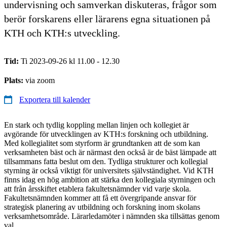
undervisning och samverkan diskuteras, frågor som
berör forskarens eller lärarens egna situationen på
KTH och KTH:s utveckling.
Tid:
Ti 2023-09-26 kl 11.00 - 12.30
Plats:
via zoom
Exportera till kalender
En stark och tydlig koppling mellan linjen och kollegiet är
avgörande för utvecklingen av KTH:s forskning och utbildning.
Med kollegialitet som styrform är grundtanken att de som kan
verksamheten bäst och är närmast den också är de bäst lämpade att
tillsammans fatta beslut om den. Tydliga strukturer och kollegial
styrning är också viktigt för universitets självständighet. Vid KTH
finns idag en hög ambition att stärka den kollegiala styrningen och
att från årsskiftet etablera fakultetsnämnder vid varje skola.
Fakultetsnämnden kommer att få ett övergripande ansvar för
strategisk planering av utbildning och forskning inom skolans
verksamhetsområde. Lärarledamöter i nämnden ska tillsättas genom
val.