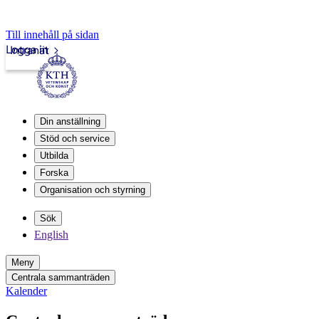
Till innehåll på sidan
Logga in
Intranät
Din anställning
Stöd och service
Utbilda
Forska
Organisation och styrning
Sök
English
Meny
Centrala sammanträden
Kalender