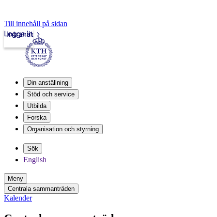
Till innehåll på sidan
Logga in
Intranät
Din anställning
Stöd och service
Utbilda
Forska
Organisation och styrning
Sök
English
Meny
Centrala sammanträden
Kalender