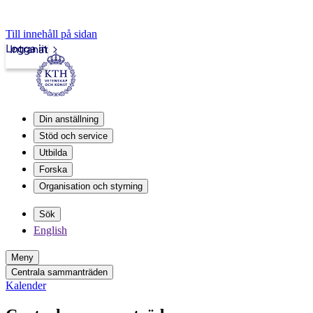
Till innehåll på sidan
Logga in
Intranät
Din anställning
Stöd och service
Utbilda
Forska
Organisation och styrning
Sök
English
Meny
Centrala sammanträden
Kalender