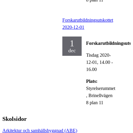
Forskarutbildningsutskottet
2020-12-01
1
Forskarutbildningsutsk
dec
Tisdag 2020-
12-01,
14.00
-
16.00
Plats:
Styrelserummet
, Brinellvägen
8 plan 11
Skolsidor
Arkitektur och samhällsbyggnad (ABE)