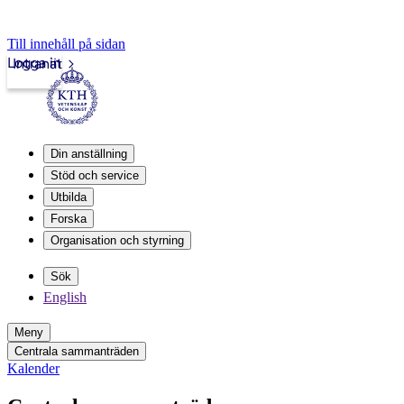
Till innehåll på sidan
Logga in
Intranät
Din anställning
Stöd och service
Utbilda
Forska
Organisation och styrning
Sök
English
Meny
Centrala sammanträden
Kalender