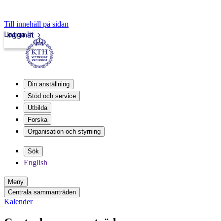
Till innehåll på sidan
Logga in
Intranät
Din anställning
Stöd och service
Utbilda
Forska
Organisation och styrning
Sök
English
Meny
Centrala sammanträden
Kalender