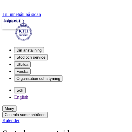
Till innehåll på sidan
Logga in
Intranät
Din anställning
Stöd och service
Utbilda
Forska
Organisation och styrning
Sök
English
Meny
Centrala sammanträden
Kalender