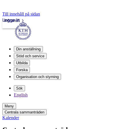
Till innehåll på sidan
Logga in
Intranät
Din anställning
Stöd och service
Utbilda
Forska
Organisation och styrning
Sök
English
Meny
Centrala sammanträden
Kalender