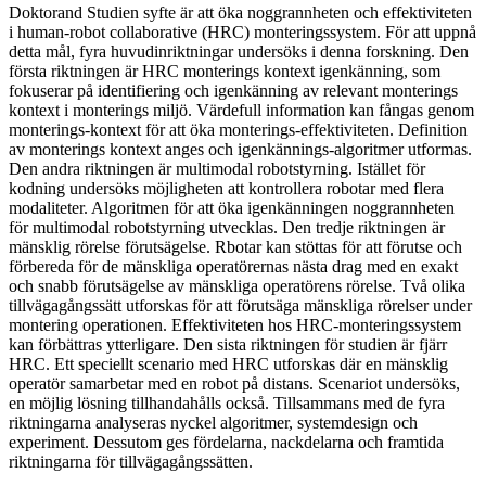
Doktorand Studien syfte är att öka noggrannheten och effektiviteten
i human-robot collaborative (HRC) monteringssystem. För att uppnå
detta mål, fyra huvudinriktningar undersöks i denna forskning. Den
första riktningen är HRC monterings kontext igenkänning, som
fokuserar på identifiering och igenkänning av relevant monterings
kontext i monterings miljö. Värdefull information kan fångas genom
monterings-kontext för att öka monterings-effektiviteten. Definition
av monterings kontext anges och igenkännings-algoritmer utformas.
Den andra riktningen är multimodal robotstyrning. Istället för
kodning undersöks möjligheten att kontrollera robotar med flera
modaliteter. Algoritmen för att öka igenkänningen noggrannheten
för multimodal robotstyrning utvecklas. Den tredje riktningen är
mänsklig rörelse förutsägelse. Rbotar kan stöttas för att förutse och
förbereda för de mänskliga operatörernas nästa drag med en exakt
och snabb förutsägelse av mänskliga operatörens rörelse. Två olika
tillvägagångssätt utforskas för att förutsäga mänskliga rörelser under
montering operationen. Effektiviteten hos HRC-monteringssystem
kan förbättras ytterligare. Den sista riktningen för studien är fjärr
HRC. Ett speciellt scenario med HRC utforskas där en mänsklig
operatör samarbetar med en robot på distans. Scenariot undersöks,
en möjlig lösning tillhandahålls också. Tillsammans med de fyra
riktningarna analyseras nyckel algoritmer, systemdesign och
experiment. Dessutom ges fördelarna, nackdelarna och framtida
riktningarna för tillvägagångssätten.