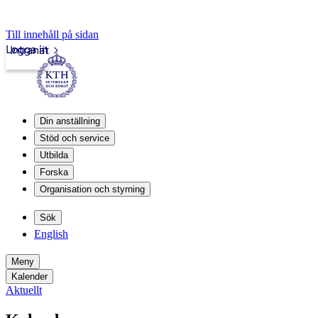
Till innehåll på sidan
Logga in
Intranät
Din anställning
Stöd och service
Utbilda
Forska
Organisation och styrning
Sök
English
Meny
Kalender
Aktuellt