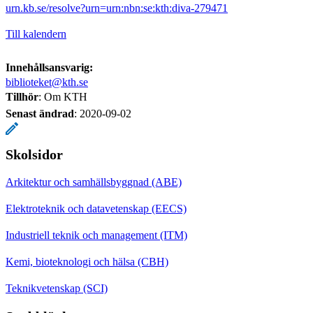
urn.kb.se/resolve?urn=urn:nbn:se:kth:diva-279471
Till kalendern
Innehållsansvarig:
biblioteket@kth.se
Tillhör
: Om KTH
Senast ändrad
:
2020-09-02
Skolsidor
Arkitektur och samhällsbyggnad (ABE)
Elektroteknik och datavetenskap (EECS)
Industriell teknik och management (ITM)
Kemi, bioteknologi och hälsa (CBH)
Teknikvetenskap (SCI)