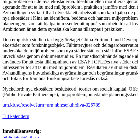
miljöproblemen i de nya ekostäderna. Idealmodellen modifieras genom 
agerande för att ta itu med miljöproblem i praktiken jämförs med den 
Avhandlingen syftar till att utveckla ett arbetssätt som kan hjälpa de 
nya ekostäder i Kina att identifiera, bedöma och hantera miljöproblem
planeringen, samt att hjälpa intressenter att uppnå samarbete för att l
Ambitionen är att detta synsätt ska kunna tillämpas i praktiken.
Den empiriska studien tar byggföretaget China Fortune Land Devel
ekostäder som forskningsobjekt. Fältintervjuer och deltagarobservatio
undersöka de miljöproblem som nya städer stått och står inför. ESAF
utvecklades genom dokumentstudier. En transdisciplinär deltagande 
användes för att testa tillämpningen av ESAF i CFLD:s nya städer och
intressenter för att ta itu med miljöproblem. Resultaten av studien disku
Avhandlingens huvudsakliga avgränsningar och begränsningar granska
och fokus för framtida forskningsarbete föreslås också.
Nyckelord: nya ekostäder, beslutsteori, teorier om socialt kapital, Off
(Public-Private Partnerships), miljöproblem, inledande planeringssk
urn.kb.se/resolve?urn=urn:nbn:se:kth:diva-325789
Till kalendern
Innehållsansvarig:
biblioteket@kth.se