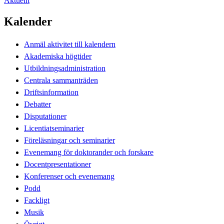
Aktuellt
Kalender
Anmäl aktivitet till kalendern
Akademiska högtider
Utbildningsadministration
Centrala sammanträden
Driftsinformation
Debatter
Disputationer
Licentiatseminarier
Föreläsningar och seminarier
Evenemang för doktorander och forskare
Docentpresentationer
Konferenser och evenemang
Podd
Fackligt
Musik