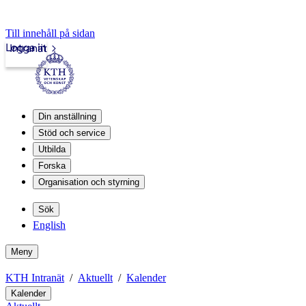
Till innehåll på sidan
Logga in
Intranät
Din anställning
Stöd och service
Utbilda
Forska
Organisation och styrning
Sök
English
Meny
KTH Intranät
Aktuellt
Kalender
Kalender