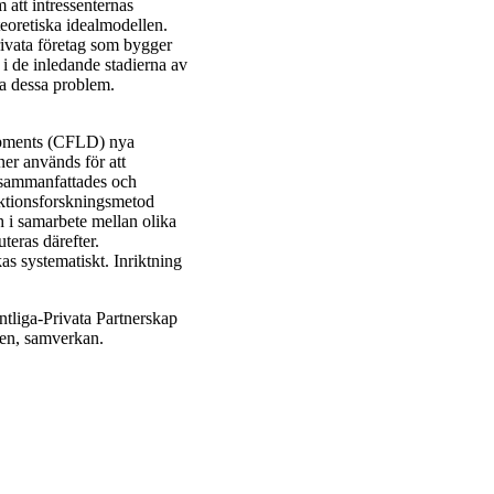
att intressenternas
teoretiska idealmodellen.
privata företag som bygger
 i de inledande stadierna av
ösa dessa problem.
opments (CFLD) nya
ner används för att
 sammanfattades och
aktionsforskningsmetod
 i samarbete mellan olika
teras därefter.
s systematiskt. Inriktning
entliga-Privata Partnerskap
eden, samverkan.