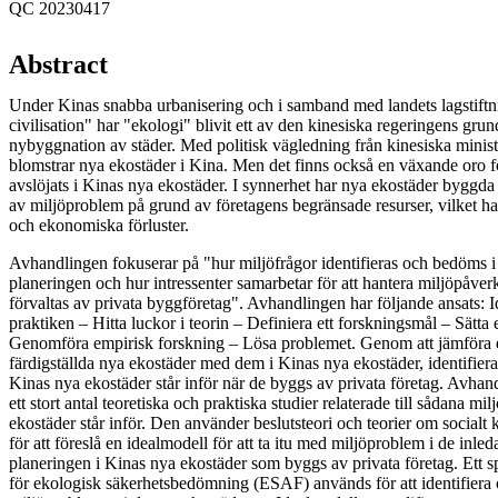
QC 20230417
Abstract
Under Kinas snabba urbanisering och i samband med landets lagstift
civilisation" har "ekologi" blivit ett av den kinesiska regeringens gru
nybyggnation av städer. Med politisk vägledning från kinesiska ministe
blomstrar nya ekostäder i Kina. Men det finns också en växande oro 
avslöjats i Kinas nya ekostäder. I synnerhet har nya ekostäder byggda 
av miljöproblem på grund av företagens begränsade resurser, vilket har 
och ekonomiska förluster.
Avhandlingen fokuserar på "hur miljöfrågor identifieras och bedöms i
planeringen och hur intressenter samarbetar för att hantera miljöpåve
förvaltas av privata byggföretag". Avhandlingen har följande ansats: I
praktiken – Hitta luckor i teorin – Definiera ett forskningsmål – Sätta 
Genomföra empirisk forskning – Lösa problemet. Genom att jämföra e
färdigställda nya ekostäder med dem i Kinas nya ekostäder, identifie
Kinas nya ekostäder står inför när de byggs av privata företag. Avha
ett stort antal teoretiska och praktiska studier relaterade till sådana 
ekostäder står inför. Den använder beslutsteori och teorier om socialt 
för att föreslå en idealmodell för att ta itu med miljöproblem i de inle
planeringen i Kinas nya ekostäder som byggs av privata företag. Ett sp
för ekologisk säkerhetsbedömning (ESAF) används för att identifier