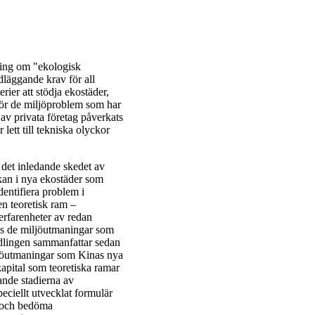
ning om "ekologisk
ndläggande krav för all
rier att stödja ekostäder,
för de miljöproblem som har
av privata företag påverkats
lett till tekniska olyckor
 det inledande skedet av
rkan i nya ekostäder som
dentifiera problem i
en teoretisk ram –
rfarenheter av redan
ras de miljöutmaningar som
ndlingen sammanfattar sedan
miljöutmaningar som Kinas nya
kapital som teoretiska ramar
dande stadierna av
eciellt utvecklat formulär
a och bedöma