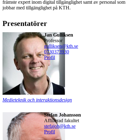
främste expert inom digital tillgänglighet samt av personal som
jobbar med tillgänglighet på KTH.
Presentatörer
Jan Gulliksen
professor
gulliksen@kth.se
0730373930
Profil
Medieteknik och interaktionsdesign
Stefan Johansson
affilierad fakultet
stefajoh@kth.se
Profil