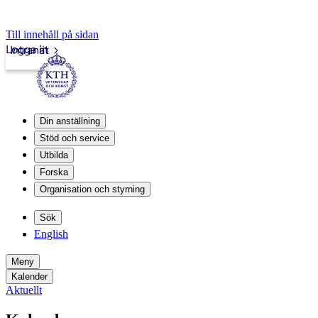
Till innehåll på sidan
Logga in
Intranät
Din anställning
Stöd och service
Utbilda
Forska
Organisation och styrning
Sök
English
Meny
Kalender
Aktuellt