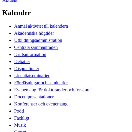
Aktuellt
Kalender
Anmäl aktivitet till kalendern
Akademiska högtider
Utbildningsadministration
Centrala sammanträden
Driftsinformation
Debatter
Disputationer
Licentiatseminarier
Föreläsningar och seminarier
Evenemang för doktorander och forskare
Docentpresentationer
Konferenser och evenemang
Podd
Fackligt
Musik