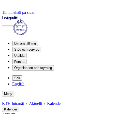
Till innehåll på sidan
Logga in
Intranät
Din anställning
Stöd och service
Utbilda
Forska
Organisation och styrning
Sök
English
Meny
KTH Intranät
Aktuellt
Kalender
Kalender