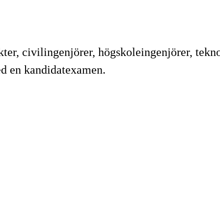
ter, civilingenjörer, högskoleingenjörer, tekn
ed en kandidatexamen.