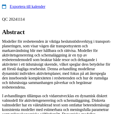
Exportera till kalender
QC 20241114
Abstract
Modeller för resbeteenden är viktiga beslutsstödsverktyg i transport-
planeringen, som visar vägen där transportsystem och
markanvändning blir mer hållbara och rättvisa. Modeller för
aktivitetsgenerering och schemaläggning är en typ av
resbeteendemodell som beaktar både resor och deltagande i
aktiviteter i ett tidsmässigt skeende, vilket speglar dess betydelse för
att förstå dagliga resebeslut. Denna avhandling modellerar
dynamiskt individers aktivitetsplaner, med fokus på att återspegla
den inneboende komplexiteten i resbeteenden och hur de rumsliga
och tidsmässiga sammanhangen påverkar och begränsar
resbeteendena.
I avhandlingen tillämpas och vidareutvecklas en dynamisk diskret
valmodell för aktivitetsgenerering och schemaläggning. Diskreta
valmodeller har en väletablerad teori som omfattar beteendemässigt
konsistenta modeller med estimerbara och meningsfulla parametrar