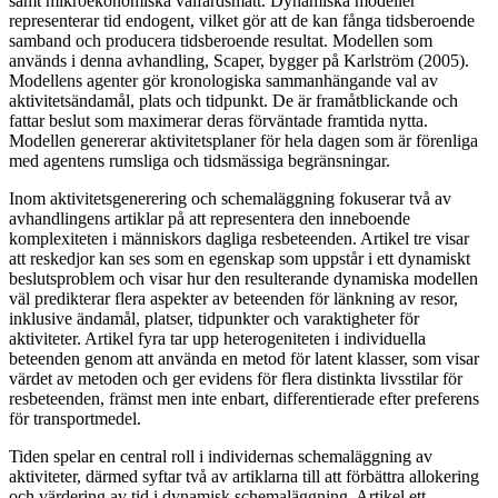
samt mikroekonomiska välfärdsmått. Dynamiska modeller
representerar tid endogent, vilket gör att de kan fånga tidsberoende
samband och producera tidsberoende resultat. Modellen som
används i denna avhandling, Scaper, bygger på Karlström (2005).
Modellens agenter gör kronologiska sammanhängande val av
aktivitetsändamål, plats och tidpunkt. De är framåtblickande och
fattar beslut som maximerar deras förväntade framtida nytta.
Modellen genererar aktivitetsplaner för hela dagen som är förenliga
med agentens rumsliga och tidsmässiga begränsningar.
Inom aktivitetsgenerering och schemaläggning fokuserar två av
avhandlingens artiklar på att representera den inneboende
komplexiteten i människors dagliga resbeteenden. Artikel tre visar
att reskedjor kan ses som en egenskap som uppstår i ett dynamiskt
beslutsproblem och visar hur den resulterande dynamiska modellen
väl predikterar flera aspekter av beteenden för länkning av resor,
inklusive ändamål, platser, tidpunkter och varaktigheter för
aktiviteter. Artikel fyra tar upp heterogeniteten i individuella
beteenden genom att använda en metod för latent klasser, som visar
värdet av metoden och ger evidens för flera distinkta livsstilar för
resbeteenden, främst men inte enbart, differentierade efter preferens
för transportmedel.
Tiden spelar en central roll i individernas schemaläggning av
aktiviteter, därmed syftar två av artiklarna till att förbättra allokering
och värdering av tid i dynamisk schemaläggning. Artikel ett