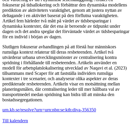
fokuserar på tidsallokering och förbättrar den dynamiska modellens
prediktion av aktiviteters varaktighet, genom att justera nyttan av
deltagande i en aktivitet baserat på den förflutna varaktigheten.
Artikel fem härleder två mått på värdet av tidsbesparingar i
dynamiska kontexter, där det ena är beroende av tidpunkt under
dagen och det andra speglar det förväntade värdet av tidsbesparingar
för en individ i början av dagen.
Slutligen fokuserar avhandlingen på att förstå hur människors
rumsliga kontext relaterar till deras resbeteenden. Artikel två
utvärderar urbana utvecklingsmönster av centralisering kontra
spridning i förhållande till resbeteenden. Artikeln använder en
modell för arbetsplatslokalisering utvecklad av Naqavi et al. (2023)
tillsammans med Scaper för att fastställa individers rumsliga
kontexter i tre scenarier, och analyserar olika aspekter av deras
predikterade resbeteenden. Artikeln visar en motsättning mellan
planeringsmålen, där centralisering leder till mer hållbara val av
transportmedel medan spridning kan bidra till att minska den
bostadssegregationen.
urn.kb.se/resolve?urn=urn:nbn:se:kth:diva-356350
Till kalendern