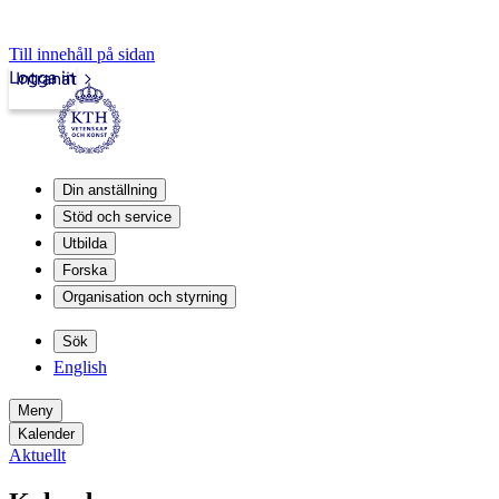
Till innehåll på sidan
Logga in
Intranät
Din anställning
Stöd och service
Utbilda
Forska
Organisation och styrning
Sök
English
Meny
Kalender
Aktuellt