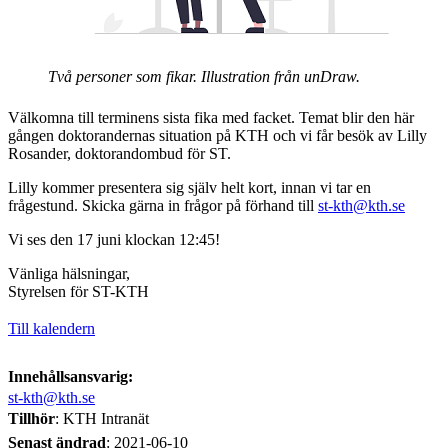
Två personer som fikar. Illustration från unDraw.
Välkomna till terminens sista fika med facket. Temat blir den här
gången doktorandernas situation på KTH och vi får besök av Lilly
Rosander, doktorandombud för ST.
Lilly kommer presentera sig själv helt kort, innan vi tar en
frågestund. Skicka gärna in frågor på förhand till
st-kth@kth.se
Vi ses den 17 juni klockan 12:45!
Vänliga hälsningar,
Styrelsen för ST-KTH
Till kalendern
Innehållsansvarig:
st-kth@kth.se
Tillhör
: KTH Intranät
Senast ändrad
:
2021-06-10