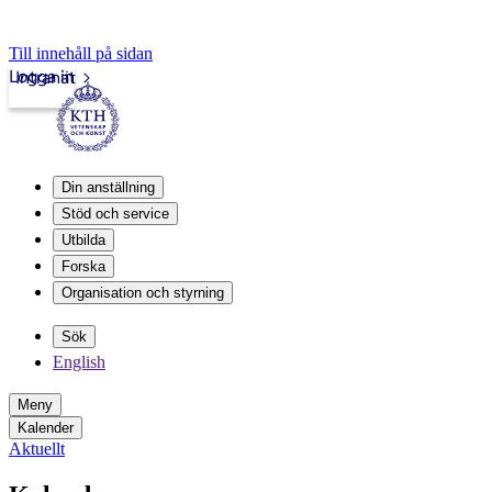
Till innehåll på sidan
Logga in
Intranät
Din anställning
Stöd och service
Utbilda
Forska
Organisation och styrning
Sök
English
Meny
Kalender
Aktuellt