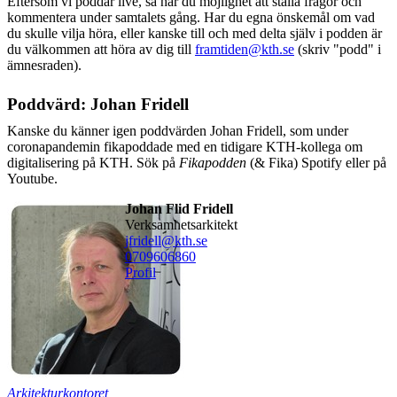
Eftersom vi poddar live, så har du möjlighet att ställa frågor och
kommentera under samtalets gång. Har du egna önskemål om vad
du skulle vilja höra, eller kanske till och med delta själv i podden är
du välkommen att höra av dig till
framtiden@kth.se
(skriv "podd" i
ämnesraden).
Poddvärd: Johan Fridell
Kanske du känner igen poddvärden Johan Fridell, som under
coronapandemin fikapoddade med en tidigare KTH-kollega om
digitalisering på KTH. Sök på
Fikapodden
(& Fika) Spotify eller på
Youtube.
Johan Flid Fridell
verksamhetsarkitekt
jfridell@kth.se
0709606860
Profil
Arkitekturkontoret