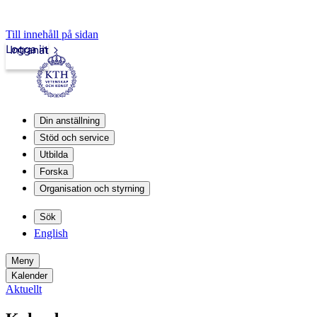
Till innehåll på sidan
Logga in
Intranät
Din anställning
Stöd och service
Utbilda
Forska
Organisation och styrning
Sök
English
Meny
Kalender
Aktuellt