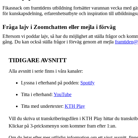
Fikasnack om framtidens utbildning fortsätter varannan vecka med gäs
för kunskapsdelning, erfarenhetsutbyte och inspiration till utbildnings
Fråga lajv i Zoomchatten eller mejla i förväg
Eftersom vi poddar lajv, så har du möjlighet att ställa frågor och kom
gång. Du kan också ställa frågor i förväg genom att mejla
framtiden@
TIDIGARE AVSNITT
Alla avsnitt i serie finns i våra kanaler:
Lyssna i efterhand på podden:
Spotify
Titta i efterhand:
YouTube
Titta med undertexter:
KTH Play
Vill du skriva ut transkriberingsfilen i KTH Play hittar du transkr
Klickar på 3-pricksmenyn som kommer fram efter 1:an.
Om du letar efter mer utförlig information om ett visst avsnitt, fin