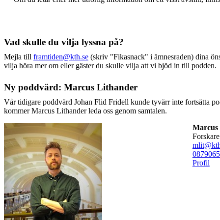
Vad skulle du vilja lyssna på?
Mejla till
framtiden@kth.se
(skriv "Fikasnack" i ämnesraden) dina ön
vilja höra mer om eller gäster du skulle vilja att vi bjöd in till podden.
Ny poddvärd: Marcus Lithander
Vår tidigare poddvärd Johan Flid Fridell kunde tyvärr inte fortsätta po
kommer Marcus Lithander leda oss genom samtalen.
Marcus 
forskare
mlit@kth
08790
65
Profil