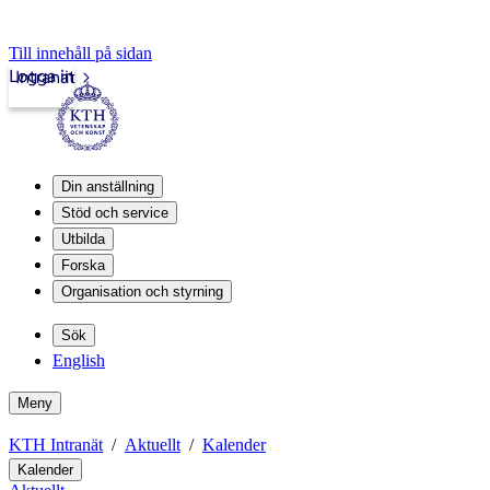
Till innehåll på sidan
Logga in
Intranät
Din anställning
Stöd och service
Utbilda
Forska
Organisation och styrning
Sök
English
Meny
KTH Intranät
Aktuellt
Kalender
Kalender