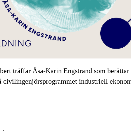
t träffar Åsa-Karin Engstrand som berättar o
på civilingenjörsprogrammet industriell ekonom