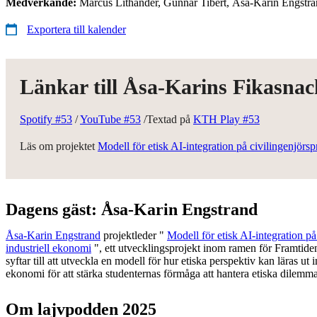
Medverkande:
Marcus Lithander, Gunnar Tibert, Åsa-Karin Engstr
Exportera till kalender
Länkar till Åsa-Karins Fikasnac
Spotify #53
/
YouTube #53
/Textad på
KTH Play #53
Läs om projektet
Modell för etisk AI-integration på civilingenjör
Dagens gäst: Åsa-Karin Engstrand
Åsa-Karin Engstrand
projektleder "
Modell för etisk AI-integration p
industriell ekonomi
", ett utvecklingsprojekt inom ramen för Framtiden
syftar till att utveckla en modell för hur etiska perspektiv kan läras ut
ekonomi för att stärka studenternas förmåga att hantera etiska dilemma
Om lajvpodden 2025