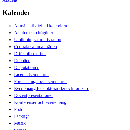
Aktuellt
Kalender
Anmäl aktivitet till kalendern
Akademiska högtider
Utbildningsadministration
Centrala sammanträden
Driftsinformation
Debatter
Disputationer
Licentiatseminarier
Föreläsningar och seminarier
Evenemang för doktorander och forskare
Docentpresentationer
Konferenser och evenemang
Podd
Fackligt
Musik