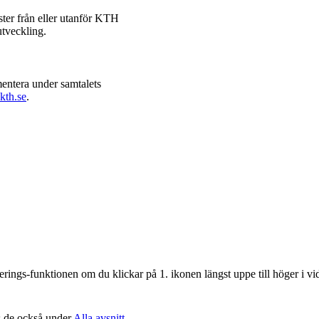
ter från eller utanför KTH
utveckling.
mentera under samtalets
kth.se
.
iberings-funktionen om du klickar på 1. ikonen längst uppe till höger i v
ns de också under
Alla avsnitt
.