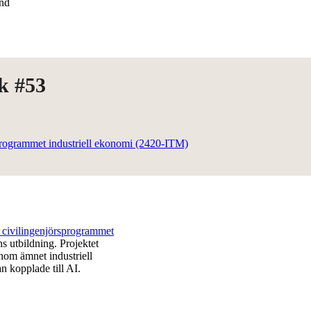
and
k #53
sprogrammet industriell ekonomi (2420-ITM)
å civilingenjörsprogrammet
s utbildning. Projektet
 inom ämnet industriell
n kopplade till AI.