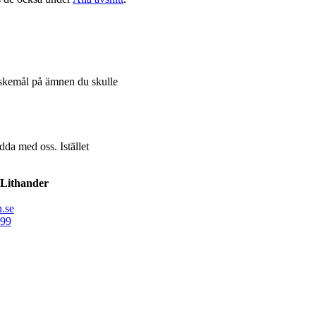
skemål på ämnen du skulle
dda med oss. Istället
Lithander
.se
99