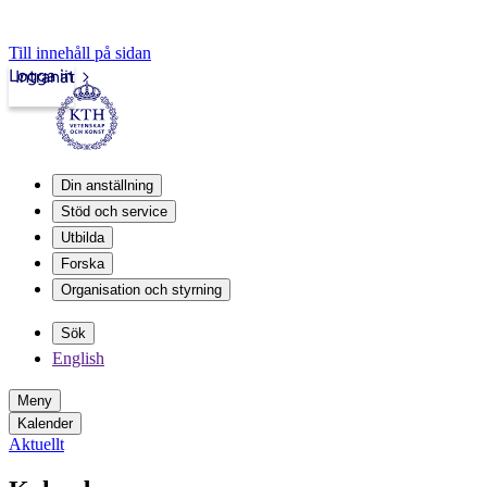
Till innehåll på sidan
Logga in
Intranät
Din anställning
Stöd och service
Utbilda
Forska
Organisation och styrning
Sök
English
Meny
Kalender
Aktuellt