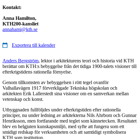
Kontakt:
Anna Hamilton,
KTH200-kansliet
annahami@kth.se
Exportera till kalender
Anders Bergström
, lektor i arkitekturens teori och historia vid KTH
berättar om KTH:s bebyggelse från det tidiga 1900-talets visioner till
efterkrigstidens rationella förnyelse.
Genom tillkomsten av bebyggelsen i rött tegel ovanför
Valhallavägen 1917 förverkligade Tekniska högskolan och
arkitekten Erik Lallerstedt sina visioner om en samverkan mellan
vetenskap och konst.
Utbyggnaden fullföljdes under efterkrigstiden efter rationella
principer, nu under ledning av arkitekterna Nils Ahrbom och Gunnar
Henriksson, men fortfarande med teglet som kännetecken. Resultatet
blev en helgjuten kunskapsmiljö, med syfte att fungera som ett
smidigt redskap för verksamheten och att samtidigt symbolisera
KTH som institution.