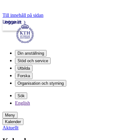
Till innehåll på sidan
Logga in
Intranät
Din anställning
Stöd och service
Utbilda
Forska
Organisation och styrning
Sök
English
Meny
Kalender
Aktuellt