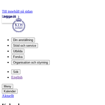
Till innehåll på sidan
Logga in
Intranät
Din anställning
Stöd och service
Utbilda
Forska
Organisation och styrning
Sök
English
Meny
Kalender
Aktuellt