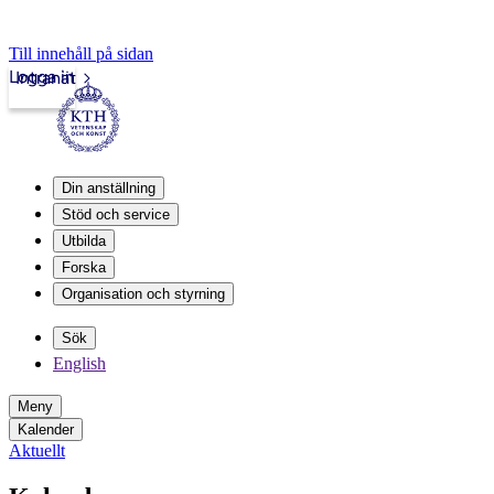
Till innehåll på sidan
Logga in
Intranät
Din anställning
Stöd och service
Utbilda
Forska
Organisation och styrning
Sök
English
Meny
Kalender
Aktuellt