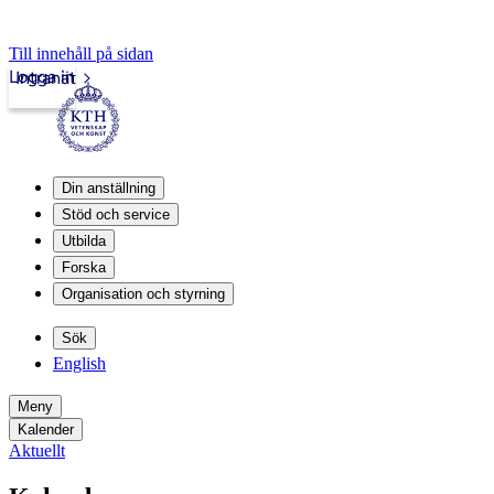
Till innehåll på sidan
Logga in
Intranät
Din anställning
Stöd och service
Utbilda
Forska
Organisation och styrning
Sök
English
Meny
Kalender
Aktuellt