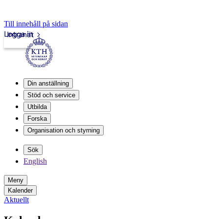
Till innehåll på sidan
Logga in
Intranät
Din anställning
Stöd och service
Utbilda
Forska
Organisation och styrning
Sök
English
Meny
Kalender
Aktuellt