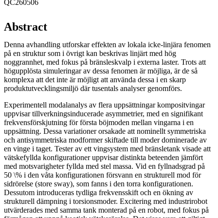
QC260506
Abstract
Denna avhandling utforskar effekten av lokala icke-linjära fenomen
på en struktur som i övrigt kan beskrivas linjärt med hög
noggrannhet, med fokus på bränsleskvalp i externa laster. Trots att
högupplösta simuleringar av dessa fenomen är möjliga, är de så
komplexa att det inte är möjligt att använda dessa i en skarp
produktutvecklingsmiljö där tusentals analyser genomförs.
Experimentell modalanalys av flera uppsättningar kompositvingar
uppvisar tillverkningsinducerade asymmetrier, med en signifikant
frekvensförskjutning för första böjmoden mellan vingarna i en
uppsättning. Dessa variationer orsakade att nominellt symmetriska
och antisymmetriska modformer skiftade till moder dominerade av
en vinge i taget. Tester av ett vingsystem med bränsletank visade att
vätskefyllda konfigurationer uppvisar distinkta beteenden jämfört
med motsvarigheter fyllda med stel massa. Vid en fyllnadsgrad på
50 \% i den våta konfigurationen försvann en strukturell mod för
sidrörelse (store sway), som fanns i den torra konfigurationen.
Dessutom introduceras tydliga frekvensskift och en ökning av
strukturell dämpning i torsionsmoder. Excitering med industrirobot
utvärderades med samma tank monterad på en robot, med fokus på