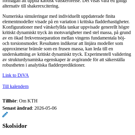
förmågan att uppnå kaotisk vätskerörelse. Det visas vara ett giltigt
alternativ till shakerexcitering.
Numeriska simuleringar med individuellt uppdaterade finita
elementmodeller visade på en variation i kritiska fladderhastigheter.
Konfigurationer med vätskefyllda tankar uppvisade generellt högre
kritiskt dynamiskt tryck än motsvarigheter med stel massa, på grund
av en ökad frekvensseparation mellan vingens fundamentala böj-
och torsionsmoder. Resultaten indikerar att linjära modeller som
approximerar bränsle som en frusen massa, kan leda till en
underskattning av kritiskt dynamiskt tryck. Experimentell validering
av strukturdynamiska egenskaper är avgörande för att säkerställa
robustheten i analytiska fladderprediktioner.
Link to DiVA
Till kalendern
Tillhör
: Om KTH
Senast ändrad
:
2026-05-06
Skolsidor