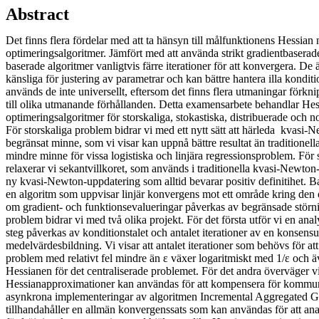
Abstract
Det finns flera fördelar med att ta hänsyn till målfunktionens Hessian
optimeringsalgoritmer. Jämfört med att använda strikt gradientbaserad
baserade algoritmer vanligtvis färre iterationer för att konvergera. De ä
känsliga för justering av parametrar och kan bättre hantera illa kond
används de inte universellt, eftersom det finns flera utmaningar förk
till olika utmanande förhållanden. Detta examensarbete behandlar He
optimeringsalgoritmer för storskaliga, stokastiska, distribuerade och 
För storskaliga problem bidrar vi med ett nytt sätt att härleda kvas
begränsat minne, som vi visar kan uppnå bättre resultat än traditione
mindre minne för vissa logistiska och linjära regressionsproblem. För
relaxerar vi sekantvillkoret, som används i traditionella kvasi-Newton
ny kvasi-Newton-uppdatering som alltid bevarar positiv definitihet. Ba
en algoritm som uppvisar linjär konvergens mot ett område kring den 
om gradient- och funktionsevalueringar påverkas av begränsade störni
problem bidrar vi med två olika projekt. För det första utför vi en anal
steg påverkas av konditionstalet och antalet iterationer av en konsens
medelvärdesbildning. Vi visar att antalet iterationer som behövs för att 
problem med relativt fel mindre än ε växer logaritmiskt med 1/ε och ä
Hessianen för det centraliserade problemet. För det andra överväger v
Hessianapproximationer kan användas för att kompensera för kommuni
asynkrona implementeringar av algoritmen Incremental Aggregated G
tillhandahåller en allmän konvergenssats som kan användas för att ana