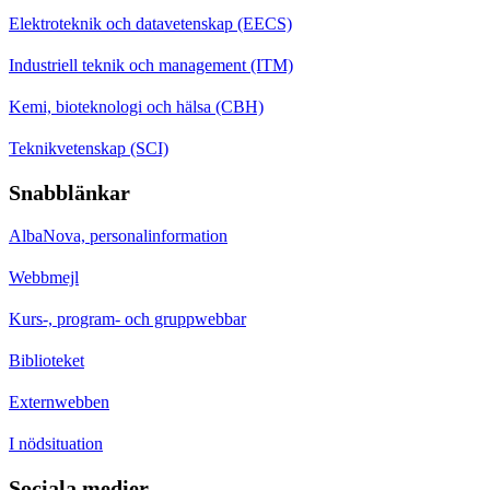
Elektroteknik och datavetenskap (EECS)
Industriell teknik och management (ITM)
Kemi, bioteknologi och hälsa (CBH)
Teknikvetenskap (SCI)
Snabblänkar
AlbaNova, personalinformation
Webbmejl
Kurs-, program- och gruppwebbar
Biblioteket
Externwebben
I nödsituation
Sociala medier