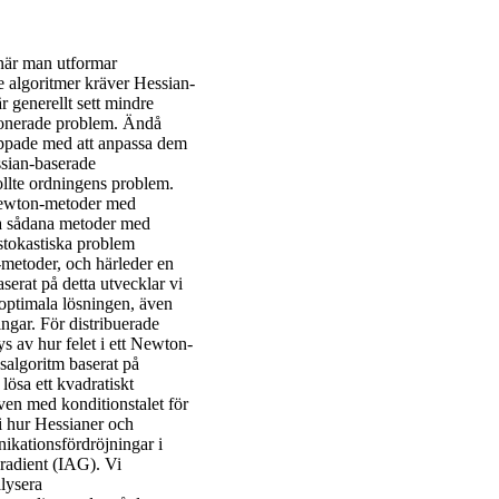
 när man utformar
e algoritmer kräver Hessian-
r generellt sett mindre
itionerade problem. Ändå
nippade med att anpassa dem
ssian-baserade
nollte ordningens problem.
i-Newton-metoder med
lla sådana metoder med
 stokastiska problem
-metoder, och härleder en
serat på detta utvecklar vi
optimala lösningen, även
ngar. För distribuerade
ys av hur felet i ett Newton-
usalgoritm baserat på
lösa ett kvadratiskt
ven med konditionstalet för
i hur Hessianer och
kationsfördröjningar i
radient (IAG). Vi
lysera