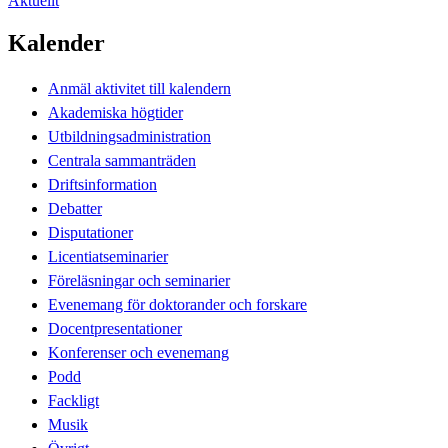
Aktuellt
Kalender
Anmäl aktivitet till kalendern
Akademiska högtider
Utbildningsadministration
Centrala sammanträden
Driftsinformation
Debatter
Disputationer
Licentiatseminarier
Föreläsningar och seminarier
Evenemang för doktorander och forskare
Docentpresentationer
Konferenser och evenemang
Podd
Fackligt
Musik