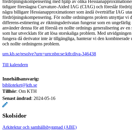
fördröjningskompensering med hjälp av olika Hessianapproximationer,
tidigare föreslagna Curvature-Aided IAG (CIAG) och föreslår fördr
några billigare Hessianapproximationer som ändå överträffar IAG uta
fördröjningskompensering. För nollte ordningens prolem utnyttjar vi de
differens-estimering av riktningsderivatan fungerar som en ungefärlig
använder denna för att föreslå en nollte ordnings generalisering av
som har utvecklats för att lösa storskaliga problem. Med utvidgningen 
fungera då derivator inte är tillgängliga, hanterar vi den kombinerad
och nollte ordningens problem.
urn.kb.se/resolve?urn=urn:nbn:se:kth:diva-346438
Till kalendern
Innehållsansvarig:
biblioteket@kth.se
Tillhör
: Om KTH
Senast ändrad
:
2024-05-16
Skolsidor
Arkitektur och samhällsbyggnad (ABE)