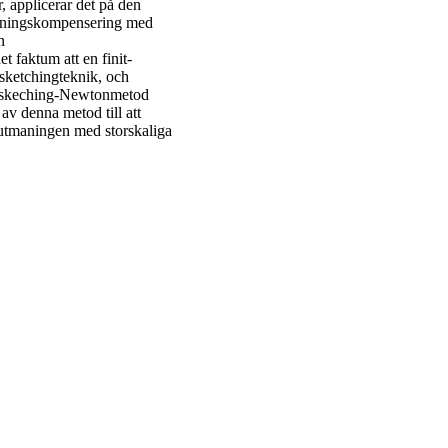
 applicerar det på den
öjningskompensering med
n
t faktum att en finit-
 sketchingteknik, och
 en skeching-Newtonmetod
av denna metod till att
e utmaningen med storskaliga