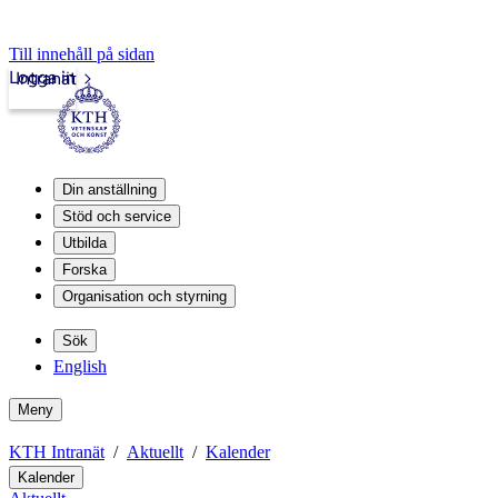
Till innehåll på sidan
Logga in
Intranät
Din anställning
Stöd och service
Utbilda
Forska
Organisation och styrning
Sök
English
Meny
KTH Intranät
Aktuellt
Kalender
Kalender