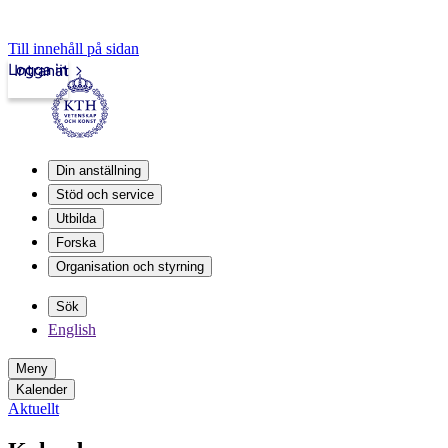
Till innehåll på sidan
Logga in
Intranät
Din anställning
Stöd och service
Utbilda
Forska
Organisation och styrning
Sök
English
Meny
Kalender
Aktuellt