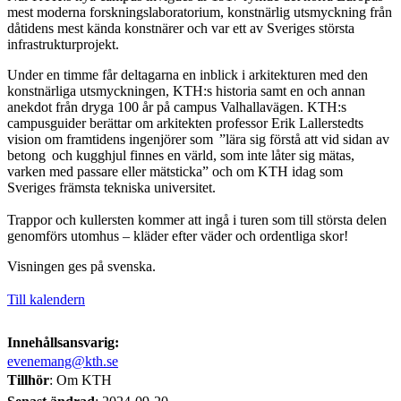
mest moderna forskningslaboratorium, konstnärlig utsmyckning från
dåtidens mest kända konstnärer och var ett av Sveriges största
infrastrukturprojekt.
Under en timme får deltagarna en inblick i arkitekturen med den
konstnärliga utsmyckningen, KTH:s historia samt en och annan
anekdot från dryga 100 år på campus Valhallavägen. KTH:s
campusguider berättar om arkitekten professor Erik Lallerstedts
vision om framtidens ingenjörer som ”lära sig förstå att vid sidan av
betong och kugghjul finnes en värld, som inte låter sig mätas,
varken med passare eller mätsticka” och om KTH idag som
Sveriges främsta tekniska universitet.
Trappor och kullersten kommer att ingå i turen som till största delen
genomförs utomhus – kläder efter väder och ordentliga skor!
Visningen ges på svenska.
Till kalendern
Innehållsansvarig:
evenemang@kth.se
Tillhör
: Om KTH