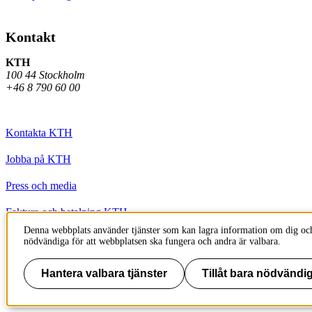
Kontakt
KTH
100 44 Stockholm
+46 8 790 60 00
Kontakta KTH
Jobba på KTH
Press och media
Faktura och betalning KTH
Denna webbplats använder tjänster som kan lagra information om dig och
Om KTH:s webbplatser
nödvändiga för att webbplatsen ska fungera och andra är valbara.
Tillgänglighetsredogörelse
Hantera valbara tjänster
Tillåt bara nödvändig
Till sidans topp