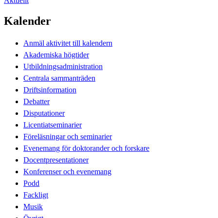
Aktuellt
Kalender
Anmäl aktivitet till kalendern
Akademiska högtider
Utbildningsadministration
Centrala sammanträden
Driftsinformation
Debatter
Disputationer
Licentiatseminarier
Föreläsningar och seminarier
Evenemang för doktorander och forskare
Docentpresentationer
Konferenser och evenemang
Podd
Fackligt
Musik