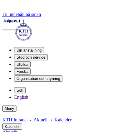
Till innehåll på sidan
Logga in
Intranät
Din anställning
Stöd och service
Utbilda
Forska
Organisation och styrning
Sök
English
Meny
KTH Intranät
Aktuellt
Kalender
Kalender