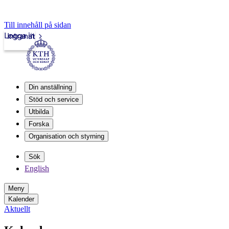
Till innehåll på sidan
Logga in
Intranät
Din anställning
Stöd och service
Utbilda
Forska
Organisation och styrning
Sök
English
Meny
Kalender
Aktuellt