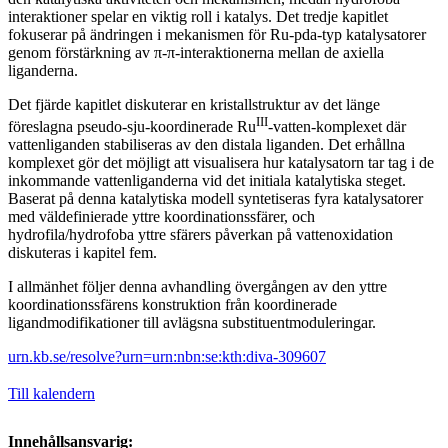
interaktioner spelar en viktig roll i katalys. Det tredje kapitlet
fokuserar på ändringen i mekanismen för Ru-pda-typ katalysatorer
genom förstärkning av π-π-interaktionerna mellan de axiella
liganderna.
Det fjärde kapitlet diskuterar en kristallstruktur av det länge
III
föreslagna pseudo-sju-koordinerade Ru
-vatten-komplexet där
vattenliganden stabiliseras av den distala liganden. Det erhållna
komplexet gör det möjligt att visualisera hur katalysatorn tar tag i de
inkommande vattenliganderna vid det initiala katalytiska steget.
Baserat på denna katalytiska modell syntetiseras fyra katalysatorer
med väldefinierade yttre koordinationssfärer, och
hydrofila/hydrofoba yttre sfärers påverkan på vattenoxidation
diskuteras i kapitel fem.
I allmänhet följer denna avhandling övergången av den yttre
koordinationssfärens konstruktion från koordinerade
ligandmodifikationer till avlägsna substituentmoduleringar.
urn.kb.se/resolve?urn=urn:nbn:se:kth:diva-309607
Till kalendern
Innehållsansvarig: