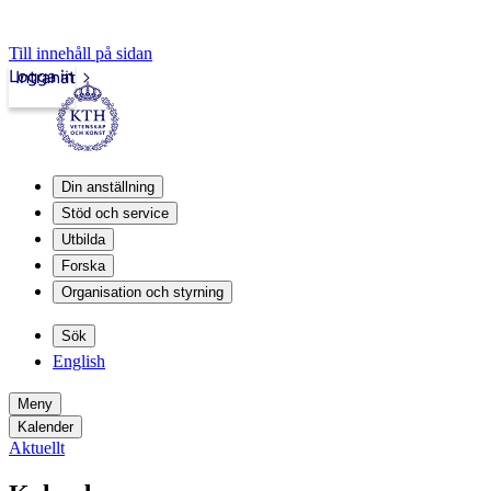
Till innehåll på sidan
Logga in
Intranät
Din anställning
Stöd och service
Utbilda
Forska
Organisation och styrning
Sök
English
Meny
Kalender
Aktuellt