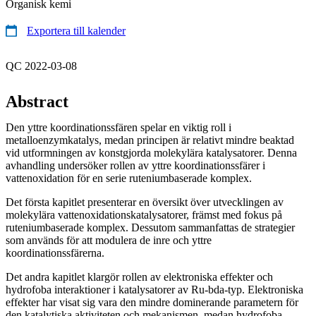
Organisk kemi
Exportera till kalender
QC 2022-03-08
Abstract
Den yttre koordinationssfären spelar en viktig roll i
metalloenzymkatalys, medan principen är relativt mindre beaktad
vid utformningen av konstgjorda molekylära katalysatorer. Denna
avhandling undersöker rollen av yttre koordinationssfärer i
vattenoxidation för en serie ruteniumbaserade komplex.
Det första kapitlet presenterar en översikt över utvecklingen av
molekylära vattenoxidationskatalysatorer, främst med fokus på
ruteniumbaserade komplex. Dessutom sammanfattas de strategier
som används för att modulera de inre och yttre
koordinationssfärerna.
Det andra kapitlet klargör rollen av elektroniska effekter och
hydrofoba interaktioner i katalysatorer av Ru-bda-typ. Elektroniska
effekter har visat sig vara den mindre dominerande parametern för
den katalytiska aktiviteten och mekanismen, medan hydrofoba