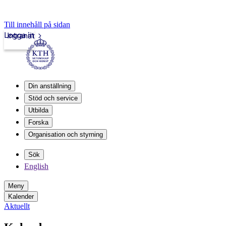
Till innehåll på sidan
Logga in
Intranät
Din anställning
Stöd och service
Utbilda
Forska
Organisation och styrning
Sök
English
Meny
Kalender
Aktuellt