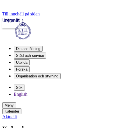
Till innehåll på sidan
Logga in
Intranät
Din anställning
Stöd och service
Utbilda
Forska
Organisation och styrning
Sök
English
Meny
Kalender
Aktuellt