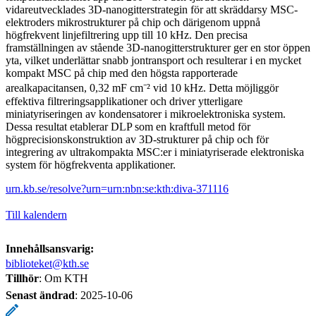
vidareutvecklades 3D-nanogitterstrategin för att skräddarsy MSC-
elektroders mikrostrukturer på chip och därigenom uppnå
högfrekvent linjefiltrering upp till 10 kHz. Den precisa
framställningen av stående 3D-nanogitterstrukturer ger en stor öppen
yta, vilket underlättar snabb jontransport och resulterar i en mycket
kompakt MSC på chip med den högsta rapporterade
arealkapacitansen, 0,32 mF cm⁻² vid 10 kHz. Detta möjliggör
effektiva filtreringsapplikationer och driver ytterligare
miniatyriseringen av kondensatorer i mikroelektroniska system.
Dessa resultat etablerar DLP som en kraftfull metod för
högprecisionskonstruktion av 3D-strukturer på chip och för
integrering av ultrakompakta MSC:er i miniatyriserade elektroniska
system för högfrekventa applikationer.
urn.kb.se/resolve?urn=urn:nbn:se:kth:diva-371116
Till kalendern
Innehållsansvarig:
biblioteket@kth.se
Tillhör
: Om KTH
Senast ändrad
:
2025-10-06