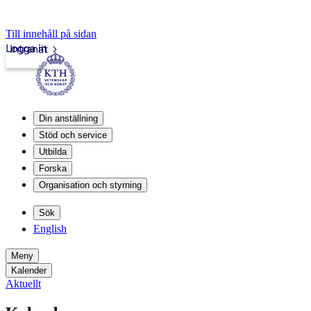
Till innehåll på sidan
Logga in
Intranät
Din anställning
Stöd och service
Utbilda
Forska
Organisation och styrning
Sök
English
Meny
Kalender
Aktuellt