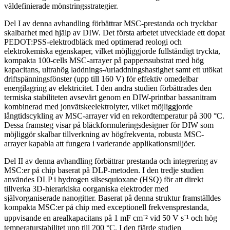
väldefinierade mönstringsstrategier.
Del I av denna avhandling förbättrar MSC-prestanda och tryckbar
skalbarhet med hjälp av DIW. Det första arbetet utvecklade ett dopat
PEDOT:PSS-elektrodbläck med optimerad reologi och
elektrokemiska egenskaper, vilket möjliggjorde fullständigt tryckta,
kompakta 100-cells MSC-arrayer på papperssubstrat med hög
kapacitans, ultrahög laddnings-/urladdningshastighet samt ett utökat
driftspänningsfönster (upp till 160 V) för effektiv omedelbar
energilagring av elektricitet. I den andra studien förbättrades den
termiska stabiliteten avsevärt genom en DIW-printbar bassanitram
kombinerad med jonvätskeelektrolyter, vilket möjliggjorde
långtidscykling av MSC-arrayer vid en rekordtemperatur på 300 °C.
Dessa framsteg visar på bläckformuleringsdesigner för DIW som
möjliggör skalbar tillverkning av högfrekventa, robusta MSC-
arrayer kapabla att fungera i varierande applikationsmiljöer.
Del II av denna avhandling förbättrar prestanda och integrering av
MSC:er på chip baserat på DLP-metoden. I den tredje studien
användes DLP i hydrogen silsesquioxane (HSQ) för att direkt
tillverka 3D-hierarkiska oorganiska elektroder med
självorganiserade nanogitter. Baserat på denna struktur framställdes
kompakta MSC:er på chip med exceptionell frekvensprestanda,
uppvisande en arealkapacitans på 1 mF cm⁻² vid 50 V s⁻¹ och hög
temperaturstabilitet upp till 200 °C. I den fjärde studien