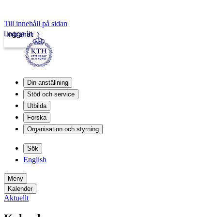
Till innehåll på sidan
Logga in
Intranät
Din anställning
Stöd och service
Utbilda
Forska
Organisation och styrning
Sök
English
Meny
Kalender
Aktuellt