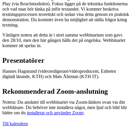
Play (via Reachmodulen). Fokus ligger på de tekniska funktionerna
och vad man bör tänka på inför textandet. Vi kommer beskriva
textningsprocessen teoretiskt och sedan visa detta genom en praktisk
demonstration.​ Du kommer även ha möjlighet att ställa frågor kring
textning.
Vänligen notera att detta är i stort samma webbinarium som gavs
den 28/10, men den här gången hålls det på engelska. Webbinariet
kommer att spelas in.
Presentatörer
Hannes Hagstrand (videoredigerare/videoproducent, Enheten
digitalt lärande, KTH) och Mats Åhrman (KTH IT).
Rekommenderad Zoom-anslutning
Notera: Du ansluter till webbinariet via Zoom-länken ovan via din
webbläsare. Du behöver inte installera något, men ljud och bild blir
bättre om du
installerar och använder Zoom
.
Till kalendern