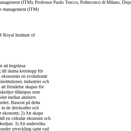
h management (ITM); Professor Paolo Trucco, Politecnico di Milano, De
och management (ITM)
 Royal Institute of
r att begränsa
ill slutna kretslopp för
a ekonomin en evolutionär
nstitutioner, industrier och
att förståelse skapas för
skedjor tillämpas som
elet mellan aktörers
ritet. Baserat på detta
 in de drivkrafter och
är ekonomi; 2) Att skapa
till en cirkulär ekonomi och
gskedjan; 3) Att undersöka
r under utveckling samt vad