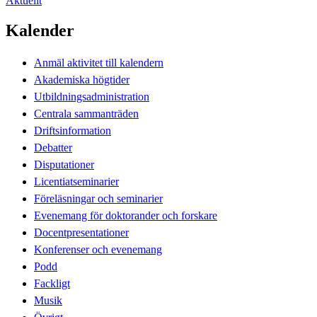
Aktuellt
Kalender
Anmäl aktivitet till kalendern
Akademiska högtider
Utbildningsadministration
Centrala sammanträden
Driftsinformation
Debatter
Disputationer
Licentiatseminarier
Föreläsningar och seminarier
Evenemang för doktorander och forskare
Docentpresentationer
Konferenser och evenemang
Podd
Fackligt
Musik