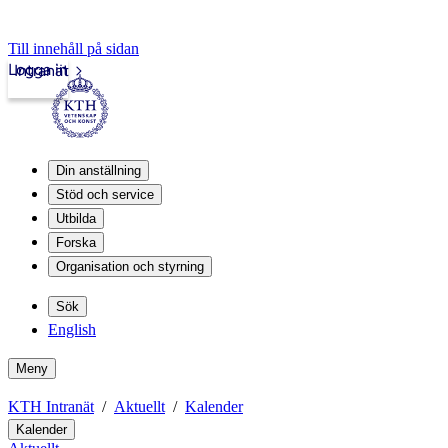
Till innehåll på sidan
Logga in
Intranät
Din anställning
Stöd och service
Utbilda
Forska
Organisation och styrning
Sök
English
Meny
KTH Intranät
Aktuellt
Kalender
Kalender