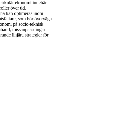
 cirkulär ekonomi innebär
ller över tid.
dena kan optimeras inom
utsfattare, som bör överväga
konomi på socio-teknisk
amband, missanpassningar
ande linjära strategier för