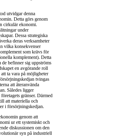
tod utvidgar denna
konomin. Detta görs genom
 en cirkulär ekonomi.
slitningar under
skapar. Dessa strategiska
påverka deras verksamheter
jan vilka konsekvenser
a komplement som krävs för
tionella komplement). Detta
m de befinner sig uppströms
ndskapet en avgörande roll
 att ta vara på möjligheter
försörjningskedjan tvingas
terna att återanvända
jan. Således ligger
da företagets gränser. Därmed
ll att materiella och
örer i försörjningskedjan.
a ekonomin genom att
onomi ur ett systemiskt och
gående diskussionen om den
lutionär syn på industriell