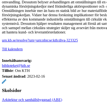
omvandling. Dessutom belyser avhandlingen att omställningen till en
dynamiska försörjningskedjor med föränderliga aktörspositioner och -ro
Omställningen innebär mer än bara en statisk bild av hur materialflö
försörjningskedjan. Vidare har denna forskning implikationer för besl
effekterna av den kommande industriella omställningen till cirkulär e
systemnivå. Dessutom hjälper resultaten management att förstå att s
och samspel mellan cirkulära strategier skiljer sig avsevärt från motsvar
att hantera kund- och leverantörsrelationer.
urn.kb.se/resolve?urn=urn:nbn:se:kth:diva-323325
Till kalendern
Innehållsansvarig:
biblioteket@kth.se
Tillhör
: Om KTH
Senast ändrad
:
2023-02-16
Skolsidor
Arkitektur och samhällsbyggnad (ABE)