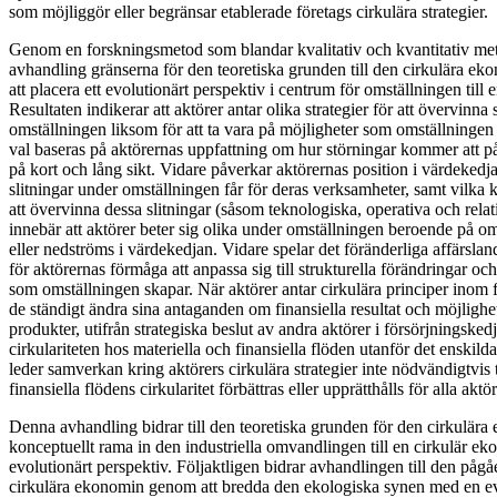
som möjliggör eller begränsar etablerade företags cirkulära strategier.
Genom en forskningsmetod som blandar kvalitativ och kvantitativ me
avhandling gränserna för den teoretiska grunden till den cirkulära e
att placera ett evolutionärt perspektiv i centrum för omställningen till
Resultaten indikerar att aktörer antar olika strategier för att övervinna 
omställningen liksom för att ta vara på möjligheter som omställningen 
val baseras på aktörernas uppfattning om hur störningar kommer att 
på kort och lång sikt. Vidare påverkar aktörernas position i värdeked
slitningar under omställningen får för deras verksamheter, samt vilk
att övervinna dessa slitningar (såsom teknologiska, operativa och rela
innebär att aktörer beter sig olika under omställningen beroende på o
eller nedströms i värdekedjan. Vidare spelar det föränderliga affärsla
för aktörernas förmåga att anpassa sig till strukturella förändringar och
som omställningen skapar. När aktörer antar cirkulära principer inom 
de ständigt ändra sina antaganden om finansiella resultat och möjlighe
produkter, utifrån strategiska beslut av andra aktörer i försörjningsked
cirkulariteten hos materiella och finansiella flöden utanför det enskil
leder samverkan kring aktörers cirkulära strategier inte nödvändigtvis ti
finansiella flödens cirkularitet förbättras eller upprätthålls för alla akt
Denna avhandling bidrar till den teoretiska grunden för den cirkulär
konceptuellt rama in den industriella omvandlingen till en cirkulär ek
evolutionärt perspektiv. Följaktligen bidrar avhandlingen till den på
cirkulära ekonomin genom att bredda den ekologiska synen med en evo