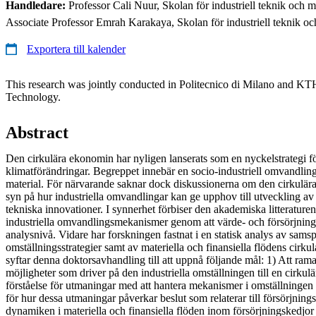
Handledare:
Professor Cali Nuur, Skolan för industriell teknik oc
Associate Professor Emrah Karakaya, Skolan för industriell teknik 
Exportera till kalender
This research was jointly conducted in Politecnico di Milano and KTH
Technology.
Abstract
Den cirkulära ekonomin har nyligen lanserats som en nyckelstrategi fö
klimatförändringar. Begreppet innebär en socio-industriell omvandling t
material. För närvarande saknar dock diskussionerna om den cirkulär
syn på hur industriella omvandlingar kan ge upphov till utveckling av i
tekniska innovationer. I synnerhet förbiser den akademiska litteraturen 
industriella omvandlingsmekanismer genom att värde- och försörjning
analysnivå. Vidare har forskningen fastnat i en statisk analys av samsp
omställningsstrategier samt av materiella och finansiella flödens cirkula
syftar denna doktorsavhandling till att uppnå följande mål: 1) Att rama
möjligheter som driver på den industriella omställningen till en cirkul
förståelse för utmaningar med att hantera mekanismer i omställningen 
för hur dessa utmaningar påverkar beslut som relaterar till försörjnin
dynamiken i materiella och finansiella flöden inom försörjningskedjo