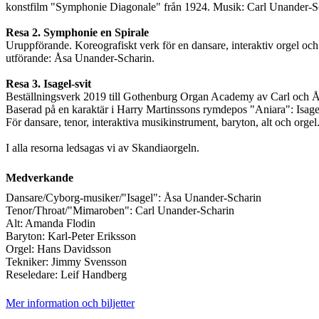
konstfilm "Symphonie Diagonale" från 1924. Musik: Carl Unander-S
Resa 2. Symphonie en Spirale
Uruppförande. Koreografiskt verk för en dansare, interaktiv orgel och
utförande: Åsa Unander-Scharin.
Resa 3. Isagel-svit
Beställningsverk 2019 till Gothenburg Organ Academy av Carl och 
Baserad på en karaktär i Harry Martinssons rymdepos "Aniara": Isagel
För dansare, tenor, interaktiva musikinstrument, baryton, alt och orgel
I alla resorna ledsagas vi av Skandiaorgeln.
Medverkande
Dansare/Cyborg-musiker/"Isagel": Åsa Unander-Scharin
Tenor/Throat/"Mimaroben": Carl Unander-Scharin
Alt: Amanda Flodin
Baryton: Karl-Peter Eriksson
Orgel: Hans Davidsson
Tekniker: Jimmy Svensson
Reseledare: Leif Handberg
Mer information och biljetter