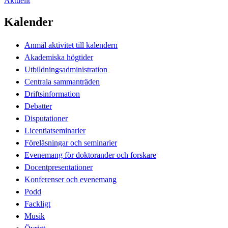
Aktuellt
Kalender
Anmäl aktivitet till kalendern
Akademiska högtider
Utbildningsadministration
Centrala sammanträden
Driftsinformation
Debatter
Disputationer
Licentiatseminarier
Föreläsningar och seminarier
Evenemang för doktorander och forskare
Docentpresentationer
Konferenser och evenemang
Podd
Fackligt
Musik