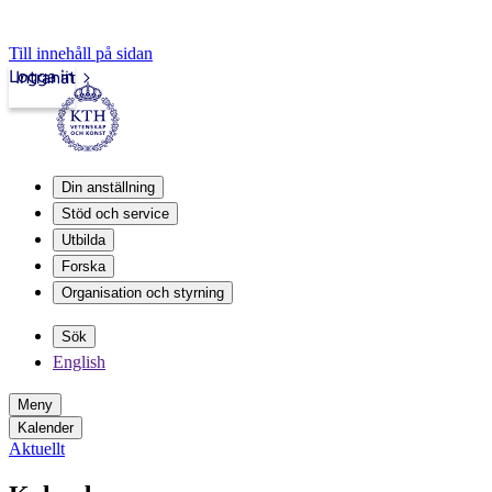
Till innehåll på sidan
Logga in
Intranät
Din anställning
Stöd och service
Utbilda
Forska
Organisation och styrning
Sök
English
Meny
Kalender
Aktuellt