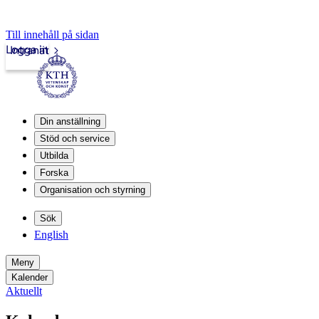
Till innehåll på sidan
Logga in
Intranät
Din anställning
Stöd och service
Utbilda
Forska
Organisation och styrning
Sök
English
Meny
Kalender
Aktuellt