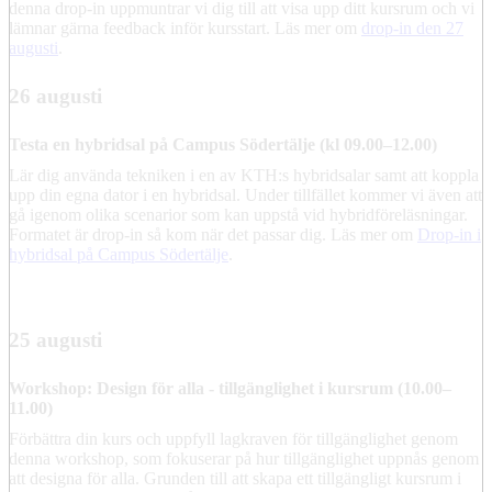
denna drop-in uppmuntrar vi dig till att visa upp ditt kursrum och vi
lämnar gärna feedback inför kursstart. Läs mer om
drop-in den 27
augusti
.
26 augusti
Testa en hybridsal på Campus Södertälje (kl 09.00–12.00)
Lär dig använda tekniken i en av KTH:s hybridsalar samt att koppla
upp din egna dator i en hybridsal. Under tillfället kommer vi även att
gå igenom olika scenarior som kan uppstå vid hybridföreläsningar.
Formatet är drop-in så kom när det passar dig. Läs mer om
Drop-in i
hybridsal på Campus Södertälje
.
25 augusti
Workshop: Design för alla - tillgänglighet i kursrum (10.00–
11.00)
Förbättra din kurs och uppfyll lagkraven för tillgänglighet genom
denna workshop, som fokuserar på hur tillgänglighet uppnås genom
att designa för alla. Grunden till att skapa ett tillgängligt kursrum i