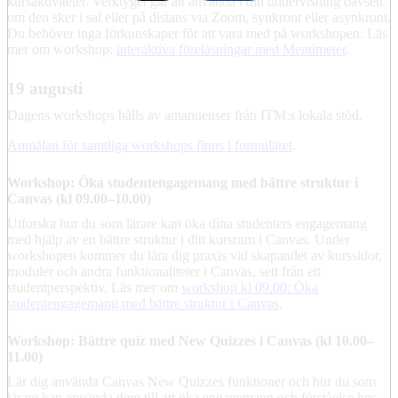
kursaktiviteter. Verktyget går att använda i din undervisning oavsett
om den sker i sal eller på distans via Zoom, synkront eller asynkront.
Du behöver inga förkunskaper för att vara med på workshopen. Läs
mer om workshop:
interaktiva föreläsningar med Mentimeter
.
19 augusti
Dagens workshops hålls av amanuenser från ITM:s lokala stöd.
Anmälan för samtliga workshops finns i formuläret
.
Workshop: Öka studentengagemang med bättre struktur i
Canvas (kl 09.00–10.00)
Utforska hur du som lärare kan öka dina studenters engagemang
med hjälp av en bättre struktur i ditt kursrum i Canvas. Under
workshopen kommer du lära dig praxis vid skapandet av kurssidor,
moduler och andra funktionaliteter i Canvas, sett från ett
studentperspektiv. Läs mer om
workshop kl 09.00: Öka
studentengagemang med bättre struktur i Canvas
.
Workshop: Bättre quiz med New Quizzes i Canvas (kl 10.00–
11.00)
Lär dig använda Canvas New Quizzes funktioner och hur du som
lärare kan använda dem till att öka engagemang och förståelse hos