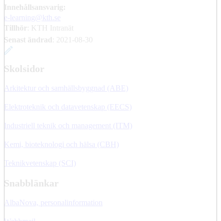
Innehållsansvarig:
e-learning@kth.se
Tillhör
: KTH Intranät
Senast ändrad
:
2021-08-30
Skolsidor
Arkitektur och samhällsbyggnad (ABE)
Elektroteknik och datavetenskap (EECS)
Industriell teknik och management (ITM)
Kemi, bioteknologi och hälsa (CBH)
Teknikvetenskap (SCI)
Snabblänkar
AlbaNova, personalinformation