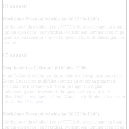
18 augusti
Workshop: Prova på hybridsalar (kl 12.00–13.00)
Lär dig använda tekniken i en av KTH:s hybridsalar samt att koppla
upp din egen dator i en hybridsal. Workshopen kommer även att gå
igenom olika scenarior som kan uppstå vid hybridföreläsningar. Läs
mer om .
17 augusti
Drop in-stöd av E-lärande (kl 09.00– 12.00)
Vi på E-lärande välkomnar dig som lärare till drop in-support över
Zoom. Under drop in-tillfället kommer du att kunna prata med
anställda hos E-lärande och få svar på frågor om digital
undervisning samt de systemstöd/digitala verktyg som KTH
tillhandahåller, exempelvis Zoom, Canvas och Möbius. Läs mer om
drop-in den 17 augusti
.
Workshop: Prova på hybridsalar (kl 12.00–13.00)
Lär dig använda tekniken i en av KTH:s hybridsalar samt att koppla
upp din egen dator i en hybridsal. Workshopen kommer även att gå