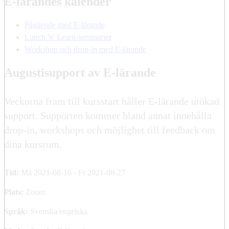
E-lärandes kalender
Pågående med E-lärande
Lunch 'n' Learn-seminarier
Workshop och drop-in med E-lärande
Augustisupport av E-lärande
Veckorna fram till kursstart håller E-lärande utökad
support. Supporten kommer bland annat innehålla
drop-in, workshops och möjlighet till feedback om
dina kursrum.
Tid:
Må 2021-08-16 - Fr 2021-08-27
Plats:
Zoom
Språk:
Svenska/engelska