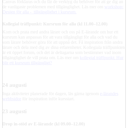
Canvas förklaras och du får de verktyg du behöver för att ge dig an
de vanligaste problemen med tillgänglighet. Läs mer om
workshop:
Design för alla - tillgänglighet i kursrum.
Kollegial träffpunkt: Kursrum för alla (kl 11.00–12.00)
Kom och prata med andra lärare och oss på E-lärande om hur ett
kursrum kan anpassas för att vara tillgängligt för alla och vad du
som lärare behöver göra för att uppnå det. Få inspiration från andra
lärare och dela med dig av dina erfarenheter. Kollegiala träffpunkten
är ett öppet forum, och det är deltagarna som bestämmer vad inom
tillgänglighet de vill prata om. Läs mer om
kollegial träffpunkt: Hur
blir ett kursrum tillgängligt?
24 augusti
Inga aktiviteter planerade för dagen, läs gärna igenom
e-lärandes
webbsidor
för inspiration inför kursstart.
23 augusti
Drop in-stöd av E-lärande (kl 09.00–12.00)