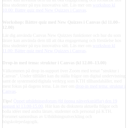
dina studenter på nya innovativa sätt. Läs mer om
workshop kl
10.00: Bättre quiz med New Quizzes i Canvas
.
Workshop: Bättre quiz med New Quizzes i Canvas (kl 11.00–
12.00)
Lär dig använda Canvas New Quizzes funktioner och hur du som
lärare kan använda dem till att öka engagemang och förståelse hos
dina studenter på nya innovativa sätt. Läs mer om
workshop kl
11.00: Bättre quiz med New Quizzes i Canvas
.
Drop-in med tema: struktur i Canvas (kl 12.00–13.00)
Välkommen på drop in-support över Zoom med temat "struktur i
Canvas". Under tillfället kan du ställa frågor om digital undervisning
samt de systemstöd/digitala verktyg som KTH tillhandahåller, med
mest fokus på dagens tema. Läs mer om
drop-in med tema: struktur i
Canvas
.
Tips!
Öppet utbildningsforum (fd öppna nätverksträffar) den 19
augusti kl 13.00-15.00
. Här kan du diskutera aktuella frågor och
bolla idéer med andra lärare, studenter och personal på KTH.
Forumet samordnas av Utbildningsutveckling och
högskolepedagogik.