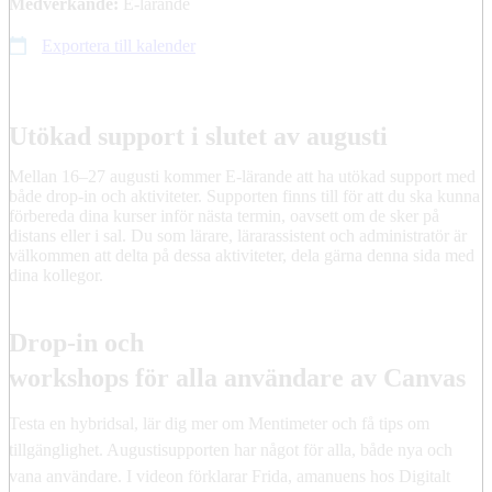
Medverkande:
E-lärande
Exportera till kalender
Utökad support i slutet av augusti
Mellan 16–27 augusti kommer E-lärande att ha utökad support med
både drop-in och aktiviteter. Supporten finns till för att du ska kunna
förbereda dina kurser inför nästa termin, oavsett om de sker på
distans eller i sal. Du som lärare, lärarassistent och administratör är
välkommen att delta på dessa aktiviteter, dela gärna denna sida med
dina kollegor.
Drop-in och
workshops för alla användare av Canvas
Testa en hybridsal, lär dig mer om Mentimeter och få tips om
tillgänglighet. Augustisupporten har något för alla, både nya och
vana användare. I videon förklarar Frida, amanuens hos Digitalt