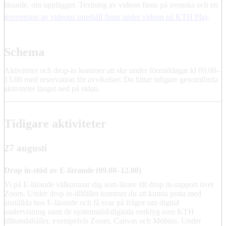
lärande, om upplägget. Textning av videon finns på svenska och en
textversion av videons innehåll finns under videon på KTH Play
.
Schema
Aktiviteter och drop-in kommer att ske under förmiddagar kl 09.00–
13.00 med reservation för avvikelser. Du hittar tidigare genomförda
aktiviteter längst ned på sidan.
Tidigare aktiviteter
27 augusti
Drop in-stöd av E-lärande (09.00–12.00)
Vi på E-lärande välkomnar dig som lärare till drop in-support över
Zoom. Under drop in-tillfället kommer du att kunna prata med
anställda hos E-lärande och få svar på frågor om digital
undervisning samt de systemstöd/digitala verktyg som KTH
tillhandahåller, exempelvis Zoom, Canvas och Möbius. Under