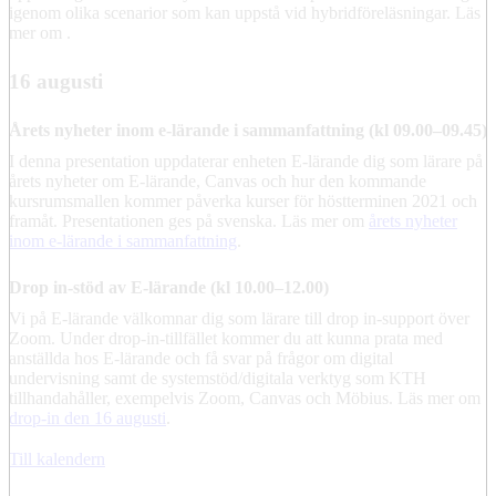
igenom olika scenarior som kan uppstå vid hybridföreläsningar. Läs
mer om .
16 augusti
Årets nyheter inom e-lärande i sammanfattning (kl 09.00–09.45)
I denna presentation uppdaterar enheten E-lärande dig som lärare på
årets nyheter om E-lärande, Canvas och hur den kommande
kursrumsmallen kommer påverka kurser för höstterminen 2021 och
framåt. Presentationen ges på svenska. Läs mer om
årets nyheter
inom e-lärande i sammanfattning
.
Drop in-stöd av E-lärande (kl 10.00–12.00)
Vi på E-lärande välkomnar dig som lärare till drop in-support över
Zoom. Under drop-in-tillfället kommer du att kunna prata med
anställda hos E-lärande och få svar på frågor om digital
undervisning samt de systemstöd/digitala verktyg som KTH
tillhandahåller, exempelvis Zoom, Canvas och Möbius. Läs mer om
drop-in den 16 augusti
.
Till kalendern