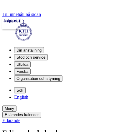
Till innehåll på sidan
Logga in
Intranät
Din anställning
Stöd och service
Utbilda
Forska
Organisation och styrning
Sök
English
Meny
E-lärandes kalender
E-lärande