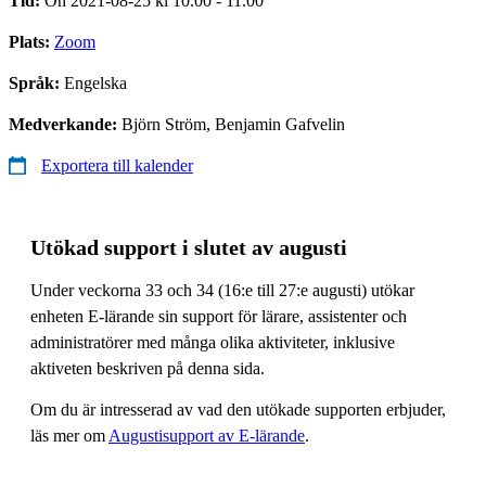
Tid:
On 2021-08-25 kl 10.00 - 11.00
Plats:
Zoom
Språk:
Engelska
Medverkande:
Björn Ström, Benjamin Gafvelin
Exportera till kalender
Utökad support i slutet av augusti
Under veckorna 33 och 34 (16:e till 27:e augusti) utökar
enheten E-lärande sin support för lärare, assistenter och
administratörer med många olika aktiviteter, inklusive
aktiveten beskriven på denna sida.
Om du är intresserad av vad den utökade supporten erbjuder,
läs mer om
Augustisupport av E-lärande
.