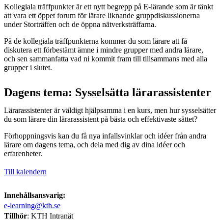
Kollegiala träffpunkter är ett nytt begrepp på E-lärande som är tänkt
att vara ett öppet forum för lärare liknande gruppdiskussionerna
under Storträffen och de öppna nätverksträffarna.
På de kollegiala träffpunkterna kommer du som lärare att få
diskutera ett förbestämt ämne i mindre grupper med andra lärare,
och sen sammanfatta vad ni kommit fram till tillsammans med alla
grupper i slutet.
Dagens tema: Sysselsätta lärarassistenter
Lärarassistenter är väldigt hjälpsamma i en kurs, men hur sysselsätter
du som lärare din lärarassistent på bästa och effektivaste sättet?
Förhoppningsvis kan du få nya infallsvinklar och idéer från andra
lärare om dagens tema, och dela med dig av dina idéer och
erfarenheter.
Till kalendern
Innehållsansvarig:
e-learning@kth.se
Tillhör
: KTH Intranät