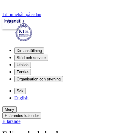
Till innehåll på sidan
Logga in
Intranät
Din anställning
Stöd och service
Utbilda
Forska
Organisation och styrning
Sök
English
Meny
E-lärandes kalender
E-lärande