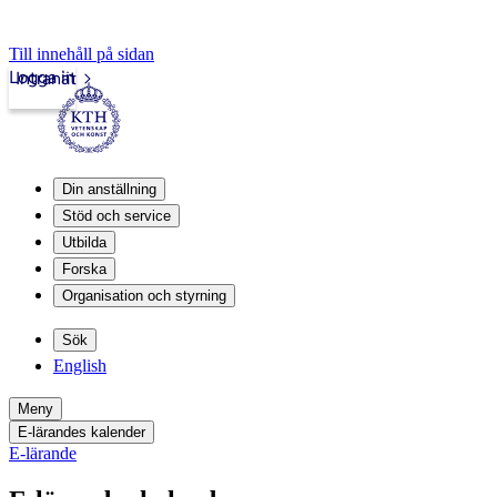
Till innehåll på sidan
Logga in
Intranät
Din anställning
Stöd och service
Utbilda
Forska
Organisation och styrning
Sök
English
Meny
E-lärandes kalender
E-lärande