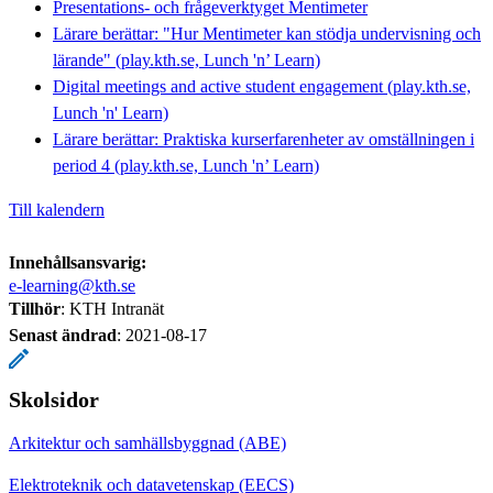
Presentations- och frågeverktyget Mentimeter
Lärare berättar: "Hur Mentimeter kan stödja undervisning och
lärande" (play.kth.se, Lunch 'n’ Learn)
Digital meetings and active student engagement (play.kth.se,
Lunch 'n' Learn)
Lärare berättar: Praktiska kurserfarenheter av omställningen i
period 4 (play.kth.se, Lunch 'n’ Learn)
Till kalendern
Innehållsansvarig:
e-learning@kth.se
Tillhör
: KTH Intranät
Senast ändrad
:
2021-08-17
Skolsidor
Arkitektur och samhällsbyggnad (ABE)
Elektroteknik och datavetenskap (EECS)