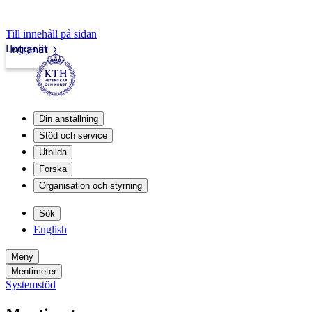
Till innehåll på sidan
Logga in
Intranät
Din anställning
Stöd och service
Utbilda
Forska
Organisation och styrning
Sök
English
Meny
Mentimeter
Systemstöd