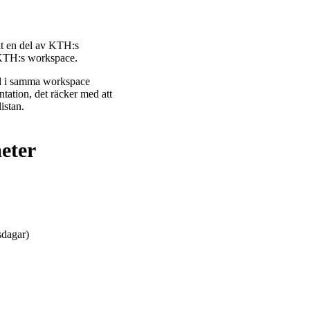
kt en del av KTH:s
 KTH:s workspace.
ed i samma workspace
ntation, det räcker med att
istan.
eter
sdagar)