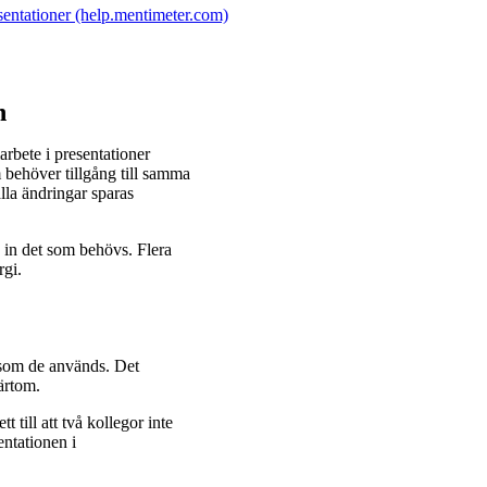
esentationer (help.mentimeter.com)
n
rbete i presentationer
 behöver tillgång till samma
alla ändringar sparas
a in det som behövs. Flera
rgi.
t som de används. Det
värtom.
till att två kollegor inte
entationen i