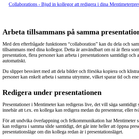
Collaborations - Bjud in kollegor att redigera i dina Mentimeterpr
Arbeta tillsammans på samma presentatio
Med den efterfrågade funktionen “collaboration” kan du dela och sama
tillsammans med dina kollegor. Detta är användbart om ni är flera som
presentation, flera personer kan arbeta i presentationen samtidigt och 
automatiskt.
Du slipper besväret med att dela bilder och försöka kopiera och klistr
personer kan enkelt arbeta i samma utrymme, vilket sparar tid och ene
Redigera under presentationen
Presentationer i Mentimeter kan redigeras live, det vill säga samtidig
innebär att t.ex. en kollega kan redigera medan du presenterar, eller t
För att undvika överlappning och felkommunikation har Mentimeter sett 
kan redigera i samma slide samtidigt, det går inte heller att öppna pres
presentationsläge om din kollega redan är i presentationsläget.