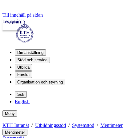
Till innehåll på sidan
Logga in
Intranät
Din anställning
Stöd och service
Utbilda
Forska
Organisation och styrning
Sök
English
Meny
KTH Intranät
Utbildningsstöd
Systemstöd
Mentimeter
Mentimeter