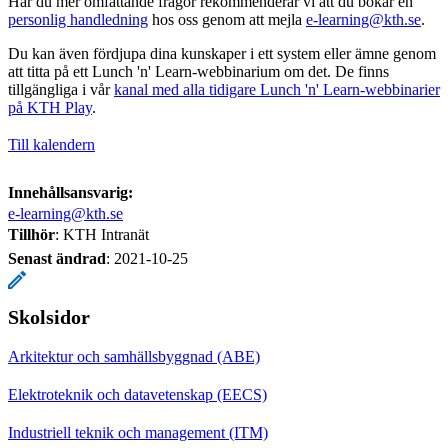
Har du mer omfattande frågor rekommenderar vi att du bokar en
personlig handledning
hos oss genom att mejla
e-learning@kth.se
.
Du kan även fördjupa dina kunskaper i ett system eller ämne genom
att titta på ett Lunch 'n' Learn-webbinarium om det. De finns
tillgängliga i vår
kanal med alla tidigare Lunch 'n' Learn-webbinarier
på KTH Play
.
Till kalendern
Innehållsansvarig:
e-learning@kth.se
Tillhör
: KTH Intranät
Senast ändrad
:
2021-10-25
Skolsidor
Arkitektur och samhällsbyggnad (ABE)
Elektroteknik och datavetenskap (EECS)
Industriell teknik och management (ITM)