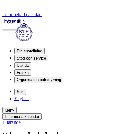
Till innehåll på sidan
Logga in
Intranät
Din anställning
Stöd och service
Utbilda
Forska
Organisation och styrning
Sök
English
Meny
E-lärandes kalender
E-lärande