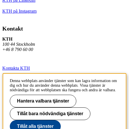
KTH på LinkedIn
KTH på Instagram
Kontakt
KTH
100 44 Stockholm
+46 8 790 60 00
Kontakta KTH
Jobba på KTH
Denna webbplats använder tjänster som kan lagra information om
dig och hur du använder denna webbplats. Vissa tjänster är
Press och media
nödvändiga för att webbplatsen ska fungera och andra är valbara.
Faktura och betalning KTH
Hantera valbara tjänster
Om KTH:s webbplatser
Tillåt bara nödvändiga tjänster
Tillgänglighetsredogörelse
Tillåt alla tjänster