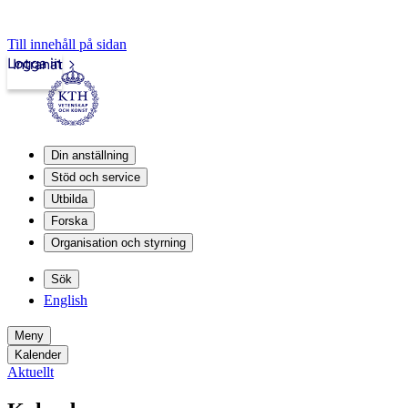
Till innehåll på sidan
Logga in
Intranät
Din anställning
Stöd och service
Utbilda
Forska
Organisation och styrning
Sök
English
Meny
Kalender
Aktuellt