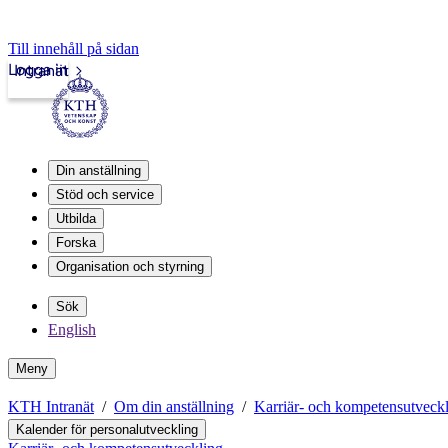
Till innehåll på sidan
Logga in
Intranät
Din anställning
Stöd och service
Utbilda
Forska
Organisation och styrning
Sök
English
Meny
KTH Intranät
Om din anställning
Karriär- och kompetensutveck
Kalender för personalutveckling