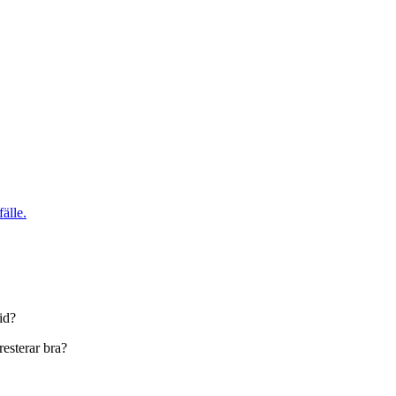
älle.
tid?
resterar bra?