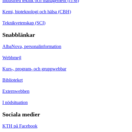
Industriell teknik och management (ITM)
Kemi, bioteknologi och hälsa (CBH)
Teknikvetenskap (SCI)
Snabblänkar
AlbaNova, personalinformation
Webbmejl
Kurs-, program- och gruppwebbar
Biblioteket
Externwebben
I nödsituation
Sociala medier
KTH på Facebook