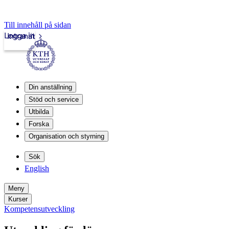
Till innehåll på sidan
Logga in
Intranät
Din anställning
Stöd och service
Utbilda
Forska
Organisation och styrning
Sök
English
Meny
Kurser
Kompetensutveckling