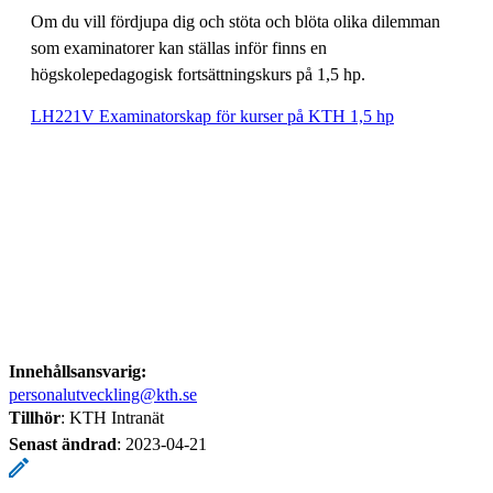
Om du vill fördjupa dig och stöta och blöta olika dilemman
som examinatorer kan ställas inför finns en
högskolepedagogisk fortsättningskurs på 1,5 hp.
LH221V Examinatorskap för kurser på KTH 1,5 hp
Innehållsansvarig:
personalutveckling@kth.se
Tillhör
: KTH Intranät
Senast ändrad
:
2023-04-21