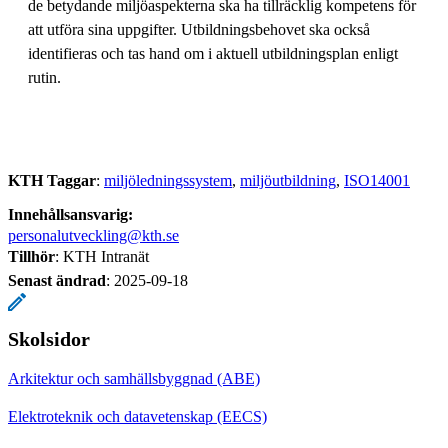
de betydande miljöaspekterna ska ha tillräcklig kompetens för
att utföra sina uppgifter. Utbildningsbehovet ska också
identifieras och tas hand om i aktuell utbildningsplan enligt
rutin.
KTH Taggar
:
miljöledningssystem
miljöutbildning
ISO14001
Innehållsansvarig:
personalutveckling@kth.se
Tillhör
: KTH Intranät
Senast ändrad
:
2025-09-18
Skolsidor
Arkitektur och samhällsbyggnad (ABE)
Elektroteknik och datavetenskap (EECS)