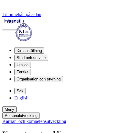
Till innehåll på sidan
Logga in
Intranät
Din anställning
Stöd och service
Utbilda
Forska
Organisation och styrning
Sök
English
Meny
Personalutveckling
Karriär- och kompetensutveckling