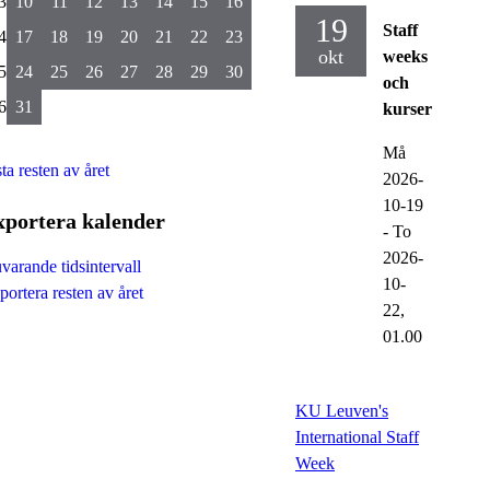
3
10
11
12
13
14
15
16
19
Staff
4
17
18
19
20
21
22
23
okt
weeks
5
24
25
26
27
28
29
30
och
6
31
kurser
Må
ta resten av året
2026-
10-19
xportera kalender
-
To
2026-
varande tidsintervall
10-
portera resten av året
22,
01.00
KU Leuven's
International Staff
Week