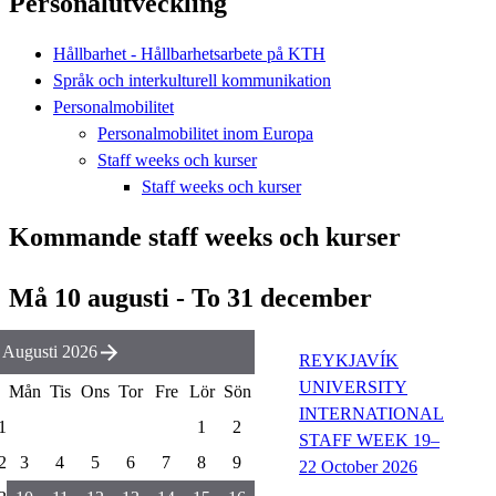
Personalutveckling
Hållbarhet - Hållbarhetsarbete på KTH
Språk och interkulturell kommunikation
Personalmobilitet
Personalmobilitet inom Europa
Staff weeks och kurser
Staff weeks och kurser
Kommande staff weeks och kurser
Må 10 augusti - To 31 december
Augusti 2026
REYKJAVÍK
UNIVERSITY
Mån
Tis
Ons
Tor
Fre
Lör
Sön
INTERNATIONAL
1
1
2
STAFF WEEK 19–
2
3
4
5
6
7
8
9
22 October 2026