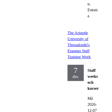
n,
Estoni
a
The Aristotle
University of
Thessaloniki's
Erasmus Staff
Training Week
7
Staff
dec
weeks
och
kurser
Må
2026-
12-07