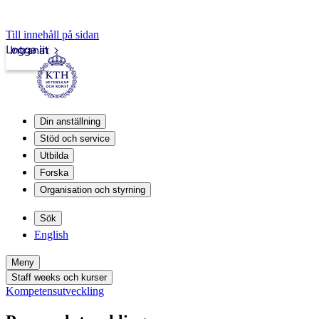
Till innehåll på sidan
Logga in
Intranät
Din anställning
Stöd och service
Utbilda
Forska
Organisation och styrning
Sök
English
Meny
Staff weeks och kurser
Kompetensutveckling