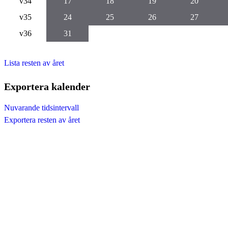
v34
17
18
19
20
v35
24
25
26
27
v36
31
Lista resten av året
Exportera kalender
Nuvarande tidsintervall
Exportera resten av året