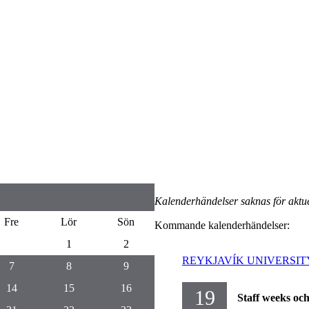
Kalenderhändelser saknas för aktue
Fre
Lör
Sön
Kommande kalenderhändelser:
1
2
REYKJAVÍK UNIVERSITY
7
8
9
14
15
16
19
Staff weeks oc