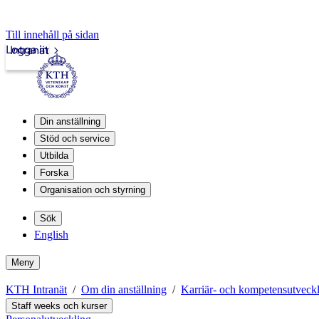
Till innehåll på sidan
Logga in
Intranät
Din anställning
Stöd och service
Utbilda
Forska
Organisation och styrning
Sök
English
Meny
KTH Intranät
Om din anställning
Karriär- och kompetensutveck
Staff weeks och kurser