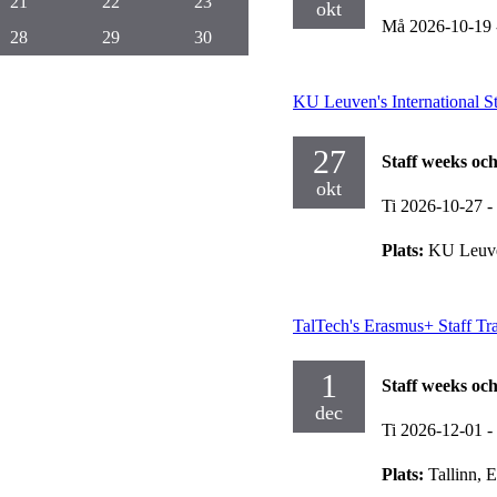
21
22
23
okt
Må 2026-10-19
28
29
30
KU Leuven's International S
27
Staff weeks oc
okt
Ti 2026-10-27
-
Plats:
KU Leuve
TalTech's Erasmus+ Staff T
1
Staff weeks oc
dec
Ti 2026-12-01
-
Plats:
Tallinn, E