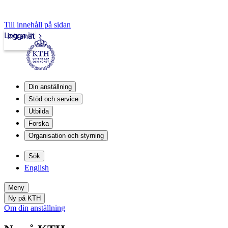
Till innehåll på sidan
Logga in
Intranät
Din anställning
Stöd och service
Utbilda
Forska
Organisation och styrning
Sök
English
Meny
Ny på KTH
Om din anställning