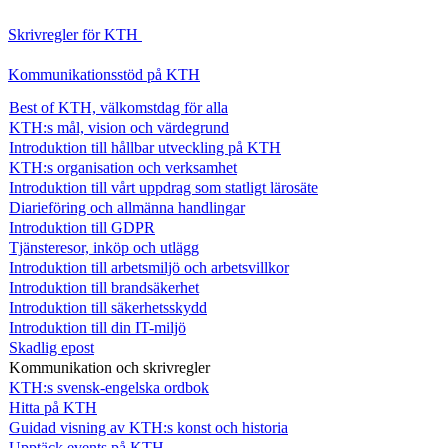
Skrivregler för KTH
Kommunikationsstöd på KTH
Best of KTH, välkomstdag för alla
KTH:s mål, vision och värdegrund
Introduktion till hållbar utveckling på KTH
KTH:s organisation och verksamhet
Introduktion till vårt uppdrag som statligt lärosäte
Diarieföring och allmänna handlingar
Introduktion till GDPR
Tjänsteresor, inköp och utlägg
Introduktion till arbetsmiljö och arbetsvillkor
Introduktion till brandsäkerhet
Introduktion till säkerhetsskydd
Introduktion till din IT-miljö
Skadlig epost
Kommunikation och skrivregler
KTH:s svensk-engelska ordbok
Hitta på KTH
Guidad visning av KTH:s konst och historia
Upptäck events på KTH